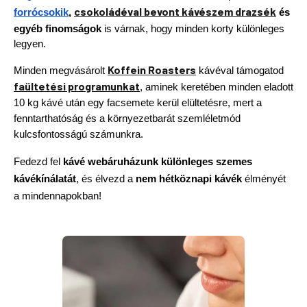
csokoládéval bevont kávészem drazsék
forrócsokik
, 
és 
egyéb finomságok
 is várnak, hogy minden korty különleges 
legyen.
Koffein Roasters
Minden megvásárolt
kávéval támogatod
faültetési programunkat
, aminek keretében minden eladott
10 kg kávé után egy facsemete kerül elültetésre, mert a
fenntarthatóság és a környezetbarát szemléletmód
kulcsfontosságú számunkra.
Fedezd fel
kávé webáruházunk különleges szemes
kávékínálatát
, és élvezd a
nem hétköznapi kávék
élményét
a mindennapokban!