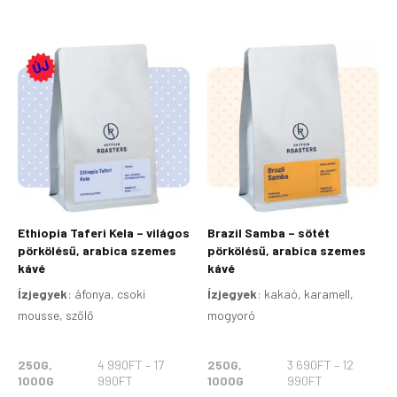
ÁRTARTOMÁNY:
ÁRTARTOMÁN
Ennek
Ennek
4
3
a
a
990FT
690FT
terméknek
terméknek
-
-
17
12
több
több
990FT
990FT
variációja
variációja
van.
van.
A
A
változatok
változatok
a
a
Ethiopia Taferi Kela – világos
Brazil Samba – sötét
termékoldalon
termékoldalon
pörkölésű, arabica szemes
pörkölésű, arabica szemes
választhatók
választhatók
kávé
kávé
ki
ki
Ízjegyek
:
áfonya, csoki
Ízjegyek
:
kakaó, karamell,
mousse, szőlő
mogyoró
250G,
4 990
FT
–
17
250G,
3 690
FT
–
12
1000G
990
FT
1000G
990
FT