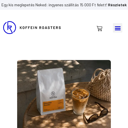
Egy kis meglepetés Neked: ingyenes szállítás 15 000 Ft felett!
Részletek
Me
Kosár
Skip
to
content