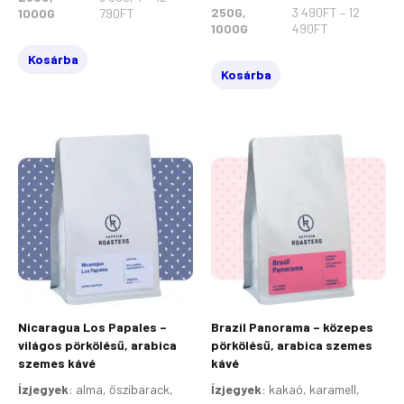
250G,
3 490
FT
–
12
1000G
790
FT
1000G
490
FT
Kosárba
Kosárba
ÁRTARTOMÁNY:
ÁRTARTOMÁN
Ennek
Ennek
4
4
a
a
990FT
690FT
terméknek
terméknek
-
-
17
16
több
több
990FT
290FT
variációja
variációja
van.
van.
A
A
változatok
változatok
a
a
Nicaragua Los Papales –
Brazil Panorama – közepes
termékoldalon
termékoldalon
világos pörkölésű, arabica
pörkölésű, arabica szemes
választhatók
választhatók
szemes kávé
kávé
ki
ki
Ízjegyek
:
alma, őszibarack,
Ízjegyek
:
kakaó, karamell,