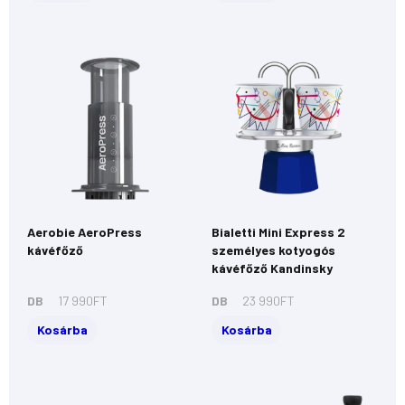
Aerobie AeroPress
Bialetti Mini Express 2
kávéfőző
személyes kotyogós
kávéfőző Kandinsky
DB
17 990
FT
DB
23 990
FT
Kosárba
Kosárba