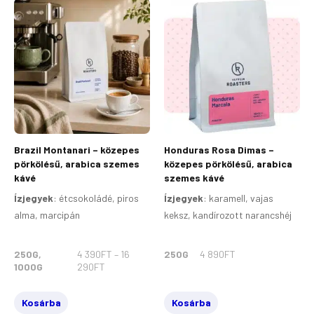
ÁRTARTOMÁNY:
Ennek
4
a
390FT
terméknek
-
16
több
290FT
variációja
van.
A
változatok
a
Brazil Montanari – közepes
Honduras Rosa Dimas –
termékoldalon
pörkölésű, arabica szemes
közepes pörkölésű, arabica
választhatók
kávé
szemes kávé
ki
Ízjegyek
:
étcsokoládé, piros
Ízjegyek
:
karamell, vajas
alma, marcipán
keksz, kandírozott narancshéj
250G,
4 390
FT
–
16
250G
4 890
FT
1000G
290
FT
Kosárba
Kosárba