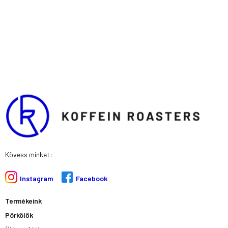
m
-
s
q
u
a
r
e
Kövess minket:
Instagram
Facebook
Termékeink
Pörkölők