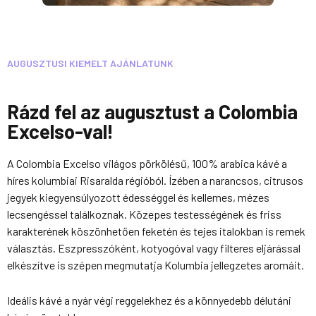
AUGUSZTUSI KIEMELT AJÁNLATUNK
Rázd fel az augusztust a Colombia
Excelso-val!
A Colombia Excelso világos pörkölésű, 100% arabica kávé a
híres kolumbiai Risaralda régióból. Ízében a narancsos, citrusos
jegyek kiegyensúlyozott édességgel és kellemes, mézes
lecsengéssel találkoznak. Közepes testességének és friss
karakterének köszönhetően feketén és tejes italokban is remek
választás. Eszpresszóként, kotyogóval vagy filteres eljárással
elkészítve is szépen megmutatja Kolumbia jellegzetes aromáit.
Ideális kávé a nyár végi reggelekhez és a könnyedebb délutáni