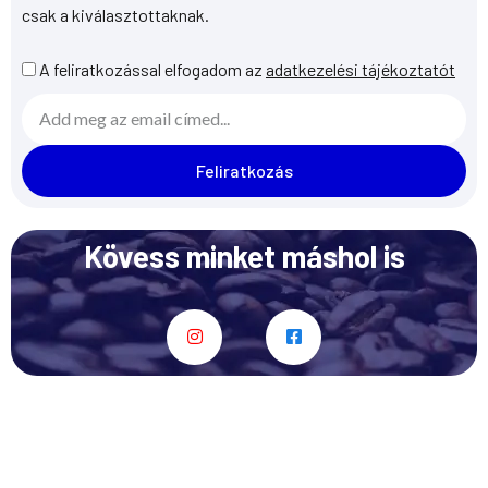
csak a kiválasztottaknak.
A feliratkozással elfogadom az
adatkezelési tájékoztatót
E
m
a
Feliratkozás
i
l
Kövess minket máshol is
I
F
n
a
s
c
t
e
a
b
g
o
r
o
a
k