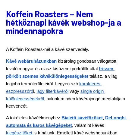
Koffein Roasters – Nem
hétköznapi kávék webshop-ja a
mindennapokra
A Koffein Roasters-nél a kávé szenvedély. 
Kávé webáruházunkban
 kizárólag gondosan válogatott, 
kiváló magyar és olasz kisüzemi pörkölők által 
frissen 
pörkölt szemes kávékülönlegességeket
 találsz, a világ 
legjobb termőterületeiről. Legyen szó 
karakteres 
eszpresszóró
l, 
lágy filterkávéról
 vagy 
single origin 
különlegességekről
, nálunk minden kávérajongó megtalálja a 
kedvencét.
A tökéletes kávéélményhez 
Bialetti kávéfőzőket
, 
DeLonghi 
automata és karos kávégépeket
, valamint kávés 
kiegészítőket 
is kínálunk. Emellett kávé webshopunkban 