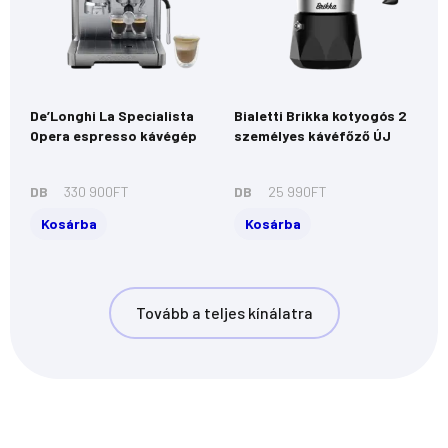
De’Longhi La Specialista
Bialetti Brikka kotyogós 2
Opera espresso kávégép
személyes kávéfőző ÚJ
DB
330 900
FT
DB
25 990
FT
Kosárba
Kosárba
Tovább a teljes kínálatra