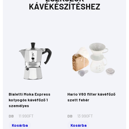
KÁVÉKÉSZÍTÉSHEZ
Bialetti Moka Express
Hario V60 filter kávéfőző
kotyogós kávéfőző 1
szett fehér
személyes
DB
11 990
FT
DB
13 990
FT
Kosárba
Kosárba