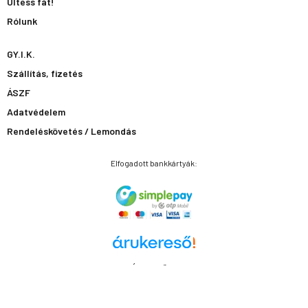
Ültess fát!
Rólunk
GY.I.K.
Szállítás, fizetés
ÁSZF
Adatvédelem
Rendeléskövetés / Lemondás
Elfogadott bankkártyák:
Árukereső.hu