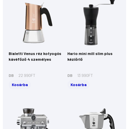
Bialetti Venus réz kotyogós
Hario mini mill slim plus
kávéfőző 4 személyes
kéziőrlő
DB
22 990
FT
DB
13 990
FT
Kosárba
Kosárba