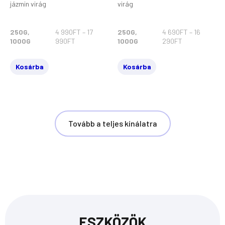
jázmin virág
virág
250G,
4 990
FT
–
17
250G,
4 690
FT
–
16
1000G
990
FT
1000G
290
FT
Kosárba
Kosárba
Tovább a teljes kínálatra
ESZKÖZÖK