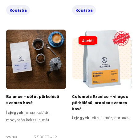
Kosárba
Kosárba
ÁRTARTOMÁNY:
ÁRTARTOMÁN
Ennek
Ennek
3
3
a
a
Akció!
590FT
490FT
terméknek
terméknek
-
-
12
12
több
több
790FT
490FT
variációja
variációja
van.
van.
A
A
változatok
változatok
a
a
Balance – sötét pörkölésű
Colombia Excelso – világos
termékoldalon
termékoldalon
szemes kávé
pörkölésű, arabica szemes
választhatók
választhatók
kávé
Ízjegyek
:
étcsokoládé,
ki
ki
Ízjegyek
:
citrus, méz, narancs
mogyorós keksz, nugát
250G,
3 590
FT
–
12