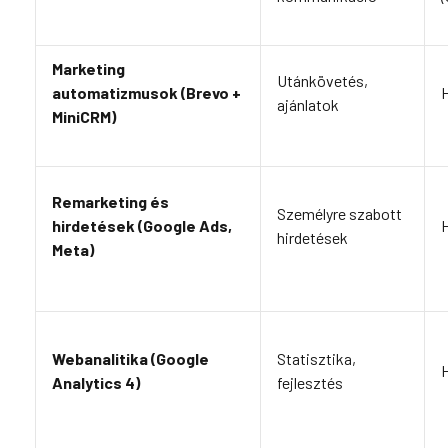
Marketing
Utánkövetés,
automatizmusok (Brevo +
H
ajánlatok
MiniCRM)
Remarketing és
Személyre szabott
hirdetések (Google Ads,
H
hirdetések
Meta)
Webanalitika (Google
Statisztika,
H
Analytics 4)
fejlesztés