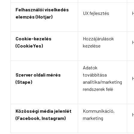
Felhasználói viselkedés
UX fejlesztés
H
elemzés (Hotjar)
Cookie-kezelés
Hozzájárulások
H
(CookieYes)
kezelése
Adatok
Szerver oldali mérés
továbbítása
H
(Stape)
analitika/marketing
rendszerek felé
Közösségi média jelenlét
Kommunikáció,
H
(Facebook, Instagram)
marketing