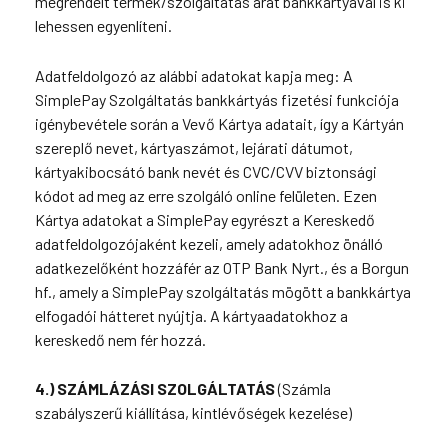
megrendelt termék/szolgáltatás árát bankkártyával is ki
lehessen egyenlíteni.
Adatfeldolgozó az alábbi adatokat kapja meg: A
SimplePay Szolgáltatás bankkártyás fizetési funkciója
igénybevétele során a Vevő Kártya adatait, így a Kártyán
szereplő nevet, kártyaszámot, lejárati dátumot,
kártyakibocsátó bank nevét és CVC/CVV biztonsági
kódot ad meg az erre szolgáló online felületen. Ezen
Kártya adatokat a SimplePay egyrészt a Kereskedő
adatfeldolgozójaként kezeli, amely adatokhoz önálló
adatkezelőként hozzáfér az OTP Bank Nyrt., és a Borgun
hf., amely a SimplePay szolgáltatás mögött a bankkártya
elfogadói hátteret nyújtja. A kártyaadatokhoz a
kereskedő nem fér hozzá.
4.) SZÁMLÁZÁSI SZOLGÁLTATÁS
(Számla
szabályszerű kiállítása, kintlévőségek kezelése)