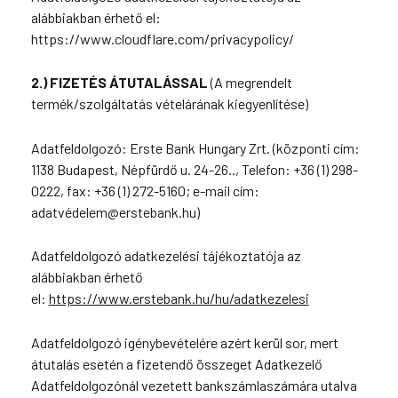
alábbiakban érhető el:
https://www.cloudflare.com/privacypolicy/
2.) FIZETÉS ÁTUTALÁSSAL
(A megrendelt
termék/szolgáltatás vételárának kiegyenlítése)
Adatfeldolgozó: Erste Bank Hungary Zrt. (központi cím:
1138 Budapest, Népfürdő u. 24-26.., Telefon: +36 (1) 298-
0222, fax: +36 (1) 272-5160; e-mail cím:
adatvédelem@erstebank.hu)
Adatfeldolgozó adatkezelési tájékoztatója az
alábbiakban érhető
el:
https://www.erstebank.hu/hu/adatkezelesi
Adatfeldolgozó igénybevételére azért kerül sor, mert
átutalás esetén a fizetendő összeget Adatkezelő
Adatfeldolgozónál vezetett bankszámlaszámára utalva