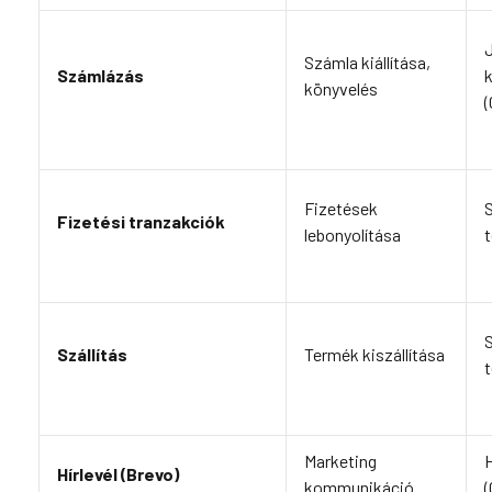
Számla kiállítása,
Számlázás
k
könyvelés
(
Fizetések
Fizetési tranzakciók
lebonyolítása
t
Szállítás
Termék kiszállítása
t
Marketing
H
Hírlevél (Brevo)
kommunikáció
(