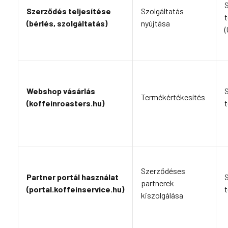
Szerződés teljesítése
Szolgáltatás
t
(bérlés, szolgáltatás)
nyújtása
(
Webshop vásárlás
Termékértékesítés
(koffeinroasters.hu)
t
Szerződéses
Partner portál használat
partnerek
(portal.koffeinservice.hu)
t
kiszolgálása