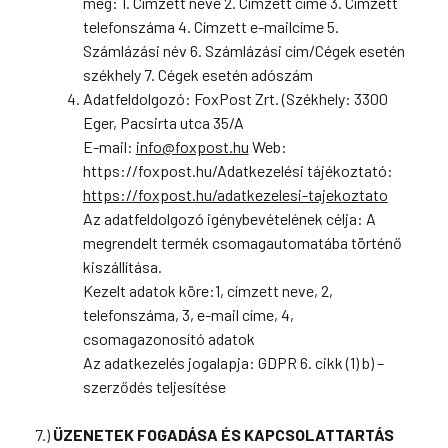
meg: 1. Címzett neve 2. Címzett címe 3. Címzett
telefonszáma 4. Címzett e-mailcíme 5.
Számlázási név 6. Számlázási cím/Cégek esetén
székhely 7. Cégek esetén adószám
Adatfeldolgozó: FoxPost Zrt. (Székhely: 3300
Eger, Pacsirta utca 35/A
E-mail:
info@foxpost.hu
Web:
https://foxpost.hu/Adatkezelési tájékoztató:
https://foxpost.hu/adatkezelesi-tajekoztato
Az adatfeldolgozó igénybevételének célja: A
megrendelt termék csomagautomatába történő
kiszállítása.
Kezelt adatok köre:1, címzett neve, 2,
telefonszáma, 3, e-mail címe, 4,
csomagazonosító adatok
Az adatkezelés jogalapja: GDPR 6. cikk (1) b) –
szerződés teljesítése
7.)
ÜZENETEK FOGADÁSA ÉS KAPCSOLATTARTÁS