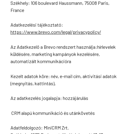
Székhely: 106 boulevard Haussmann, 75008 Paris,
France
Adatkezelési tájékoztató:
https://www.brevo.com/legal/privacypolicy/
Az Adatkezelő a Brevo rendszert használja:hírlevelek
küldésére, marketing kampányok kezelésére,
automatizált kommunikációra
Kezelt adatok köre: név, e-mail cím, aktivitási adatok
(megnyitás, kattintás),
Az adatkezelés jogalapja: hozzájárulás
CRM alapú kommunikáció és utánkövetés
Adatfeldolgozó: MiniCRM Zrt.