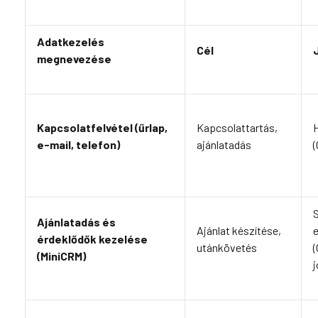
Adatkezelés
Cél
megnevezése
Kapcsolatfelvétel (űrlap,
Kapcsolattartás,
H
e-mail, telefon)
ajánlatadás
(
Ajánlatadás és
Ajánlat készítése,
e
érdeklődők kezelése
utánkövetés
(
(MiniCRM)
j