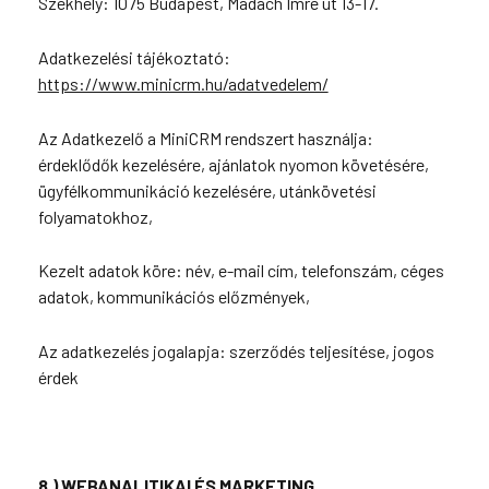
Székhely: 1075 Budapest, Madách Imre út 13-17.
Adatkezelési tájékoztató:
https://www.minicrm.hu/adatvedelem/
Az Adatkezelő a MiniCRM rendszert használja:
érdeklődők kezelésére, ajánlatok nyomon követésére,
ügyfélkommunikáció kezelésére, utánkövetési
folyamatokhoz,
Kezelt adatok köre: név, e-mail cím, telefonszám, céges
adatok, kommunikációs előzmények,
Az adatkezelés jogalapja: szerződés teljesítése, jogos
érdek
8.) WEBANALITIKAI ÉS MARKETING