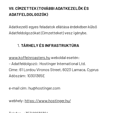
VII. CÍMZETTEK (TOVÁBBI ADATKEZELŐK ÉS
ADATFELDOLGOZÓK)
Adatkezelő egyes feladatok ellátása érdekében külső
Adatfeldolgozókat (Címzetteket) vesz igénybe.
TÁRHELY ÉS INFRASTRUKTÚRA
www.koffeinroasters.hu
weboldal esetén:
– Adatfeldolgozó: Hostinger International Ltd.
Címe: 61 Lordou Vironos Street, 6023 Larnaca, Cyprus
Adószám: 10301365E
e-mail cím: hu@hostinger.com
webhely:
https://www.hostinger.hu/