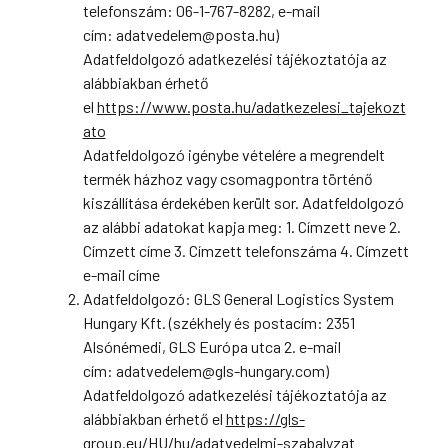
telefonszám: 06-1-767-8282, e-mail
cím: adatvedelem@posta.hu)
Adatfeldolgozó adatkezelési tájékoztatója az
alábbiakban érhető
el
https://www.posta.hu/adatkezelesi_tajekozt
ato
Adatfeldolgozó igénybe vételére a megrendelt
termék házhoz vagy csomagpontra történő
kiszállítása érdekében került sor. Adatfeldolgozó
az alábbi adatokat kapja meg: 1. Címzett neve 2.
Címzett címe 3. Címzett telefonszáma 4. Címzett
e-mail címe
Adatfeldolgozó: GLS General Logistics System
Hungary Kft. (székhely és postacím: 2351
Alsónémedi, GLS Európa utca 2. e-mail
cím: adatvedelem@gls-hungary.com)
Adatfeldolgozó adatkezelési tájékoztatója az
alábbiakban érhető el
https://gls-
group.eu/HU/hu/adatvedelmi-szabalyzat