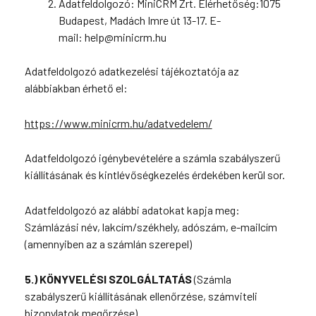
Adatfeldolgozó: MiniCRM Zrt. Elérhetőség:1075
Budapest, Madách Imre út 13-17. E-
mail: help@minicrm.hu
Adatfeldolgozó adatkezelési tájékoztatója az
alábbiakban érhető el:
https://www.minicrm.hu/adatvedelem/
Adatfeldolgozó igénybevételére a számla szabályszerű
kiállításának és kintlévőségkezelés érdekében kerül sor.
Adatfeldolgozó az alábbi adatokat kapja meg:
Számlázási név, lakcím/székhely, adószám, e-mailcím
(amennyiben az a számlán szerepel)
5.) KÖNYVELÉSI SZOLGÁLTATÁS
(Számla
szabályszerű kiállításának ellenőrzése, számviteli
bizonylatok megőrzése)