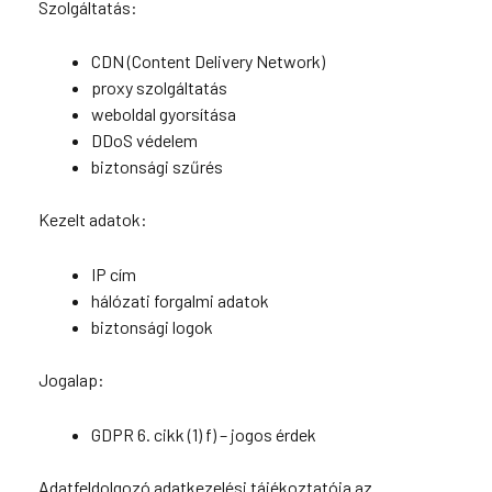
Szolgáltatás:
CDN (Content Delivery Network)
proxy szolgáltatás
weboldal gyorsítása
DDoS védelem
biztonsági szűrés
Kezelt adatok:
IP cím
hálózati forgalmi adatok
biztonsági logok
Jogalap:
GDPR 6. cikk (1) f) – jogos érdek
Adatfeldolgozó adatkezelési tájékoztatója az