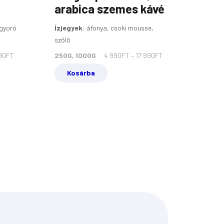
arabica szemes kávé
ogyoró
Ízjegyek
:
áfonya, csoki mousse,
szőlő
90
FT
250G, 1000G
4 990
FT
–
17 990
FT
Kosárba