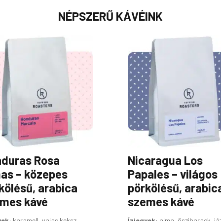
NÉPSZERŰ KÁVÉINK
Ennek
a
terméknek
több
variációja
van.
A
változatok
a
termékoldalon
duras Rosa
Nicaragua Los
választhatók
ki
as – közepes
Papales – világos
kölésű, arabica
pörkölésű, arabic
mes kávé
szemes kávé
yek
:
karamell, vajas keksz,
Ízjegyek
:
alma, őszibarack, já