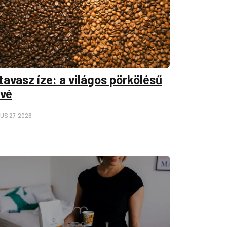
tavasz íze: a világos pörkölésű
vé
US 27, 2026