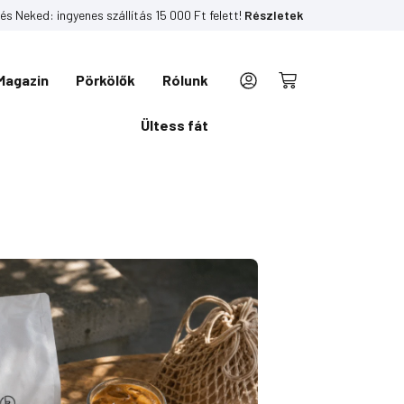
és Neked: ingyenes szállítás 15 000 Ft felett!
Részletek
Magazin
Pörkölők
Rólunk
Kosár
Ültess fát