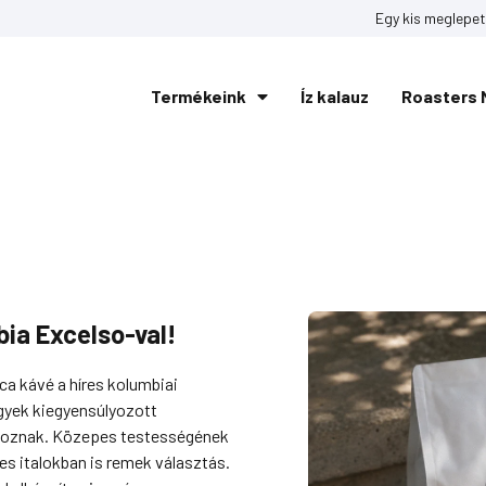
Egy kis meglepet
Termékeink
Íz kalauz
Roasters 
bia Excelso-val!
a kávé a híres kolumbiai
egyek kiegyensúlyozott
lkoznak. Közepes testességének
es italokban is remek választás.