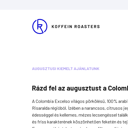
Skip
to
content
AUGUSZTUSI KIEMELT AJÁNLATUNK
Rázd fel az augusztust a Colom
A Colombia Excelso világos pörkölésű, 100% arabic
Risaralda régióból. Ízében a narancsos, citrusos j
édességgel és kellemes, mézes lecsengéssel talá
és friss karakterének köszönhetően feketén és tej