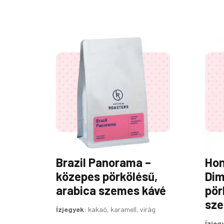
ÁRTARTOMÁNY:
Ennek
4
a
690FT
terméknek
-
16
több
290FT
variációja
van.
A
változatok
a
termékoldalon
Brazil Panorama –
Hon
választhatók
ki
közepes pörkölésű,
Dim
arabica szemes kávé
pör
sze
Ízjegyek
:
kakaó, karamell, virág
Ízjeg