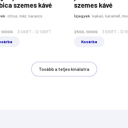
bica szemes kávé
szemes kávé
yek
:
citrus, méz, narancs
Ízjegyek
:
kakaó, karamell, m
 1000G
3 490
FT
–
12 490
FT
250G, 1000G
3 690
FT
–
12 9
osárba
Kosárba
Tovább a teljes kínálatra