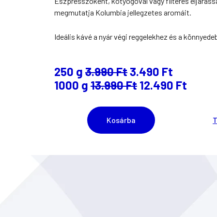
Eszpresszóként, kotyogóval vagy filteres eljárássa
megmutatja Kolumbia jellegzetes aromáit.
Ideális kávé a nyár végi reggelekhez és a könnyed
250 g
3.990 Ft
3.490 Ft
1000 g
13.990 Ft
12.490 Ft
Kosárba
T