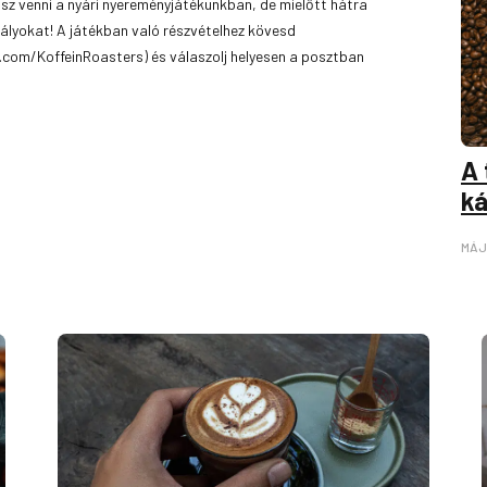
gsz venni a nyári nyereményjátékunkban, de mielőtt hátra
ályokat! A játékban való részvételhez kövesd
com/KoffeinRoasters) és válaszolj helyesen a posztban
A 
ká
MÁJ