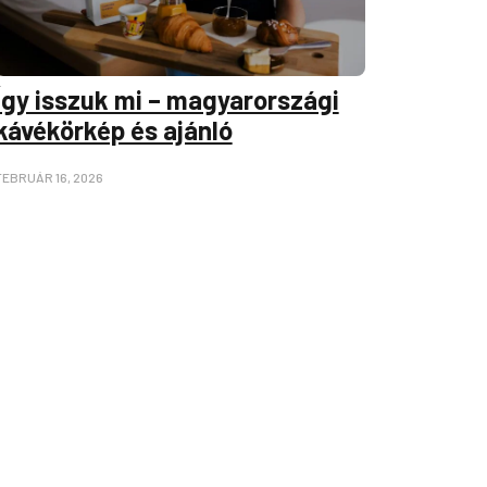
Így isszuk mi – magyarországi
kávékörkép és ajánló
FEBRUÁR 16, 2026