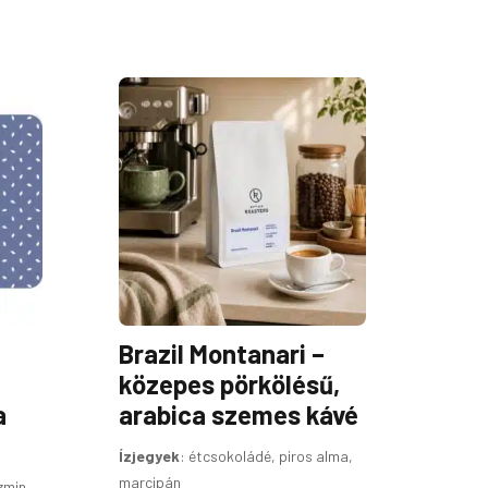
ÁRTARTOMÁNY:
ÁRTARTOMÁNY:
Ennek
4
4
a
990FT
390FT
terméknek
-
-
17
16
több
990FT
290FT
variációja
van.
A
változatok
a
termékoldalon
Brazil Montanari –
választhatók
ki
közepes pörkölésű,
a
arabica szemes kávé
Ízjegyek
:
étcsokoládé, piros alma,
marcipán
zmin