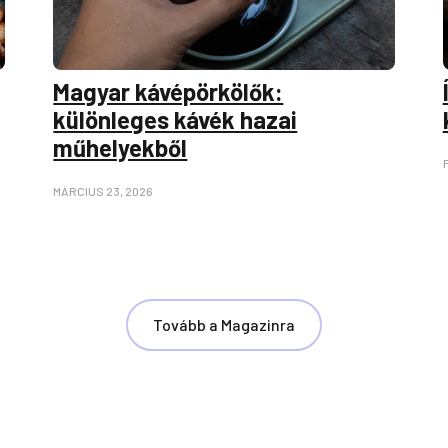
Magyar kávépörkölők:
különleges kávék hazai
műhelyekből
MÁRCIUS 23, 2026
Tovább a Magazinra