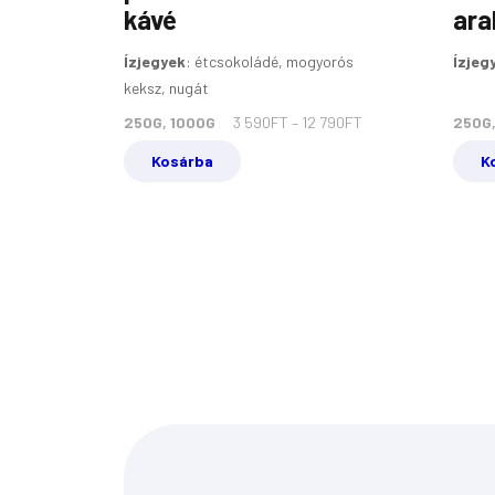
kávé
ara
Ízjegyek
:
étcsokoládé, mogyorós
Ízjeg
keksz, nugát
250G, 1000G
3 590
FT
–
12 790
FT
250G,
Kosárba
K