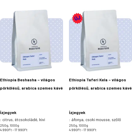
Ártartomány:
Ártartomány:
Ennek
Ennek
4
4
a
a
990Ft
990Ft
-
-
terméknek
terméknek
17
17
több
több
990Ft
990Ft
variációja
variációja
van.
van.
A
A
változatok
változatok
a
a
termékoldalon
termékoldalon
Ethiopia Beshasha – világos
Ethiopia Taferi Kela – világos
választhatók
választhatók
pörkölésű, arabica szemes kávé
pörkölésű, arabica szemes kávé
ki
ki
Ízjegyek
Ízjegyek
:
citrus, étcsokoládé, kivi
:
áfonya, csoki mousse, szőlő
250g, 1000g
250g, 1000g
4 990
Ft
–
17 990
Ft
4 990
Ft
–
17 990
Ft