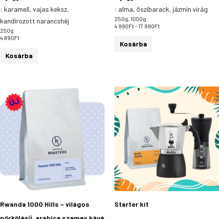
:
karamell, vajas keksz,
:
alma, őszibarack, jázmin virág
250g, 1000g
kandírozott narancshéj
4 990
Ft
–
17 990
Ft
250g
4 890
Ft
Kosárba
Kosárba
Ártartomány:
Ennek
4
a
490Ft
-
terméknek
16
több
990Ft
variációja
van.
A
változatok
a
termékoldalon
Rwanda 1000 Hills – világos
Starter kit
választhatók
pörkölésű, arabica szemes kávé