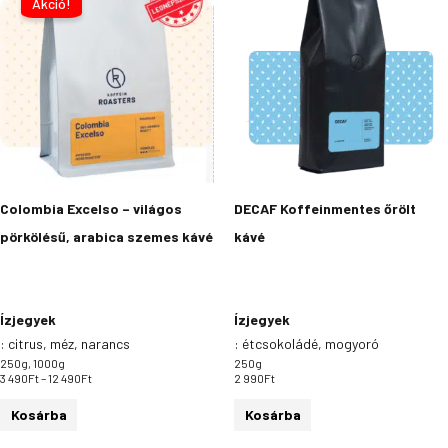
a
Akció!
490Ft
-
terméknek
12
több
490Ft
variációja
van.
A
változatok
a
termékoldalon
Colombia Excelso – világos
DECAF Koffeinmentes őrölt
választhatók
pörkölésű, arabica szemes kávé
kávé
ki
Ízjegyek
Ízjegyek
:
citrus, méz, narancs
:
étcsokoládé, mogyoró
250g, 1000g
250g
3 490
Ft
–
12 490
Ft
2 990
Ft
Kosárba
Kosárba