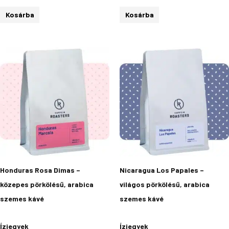
Kosárba
Kosárba
Ártartomány:
Ennek
4
a
990Ft
-
terméknek
17
több
990Ft
variációja
van.
A
változatok
a
termékoldalon
Honduras Rosa Dimas –
Nicaragua Los Papales –
választhatók
közepes pörkölésű, arabica
világos pörkölésű, arabica
ki
szemes kávé
szemes kávé
Ízjegyek
Ízjegyek