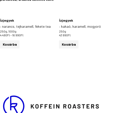
ki
Ízjegyek
Ízjegyek
:
narancs, tejkaramell, fekete tea
:
kakaó, karamell, mogyoró
250g, 1000g
250g
4 490
Ft
–
16 990
Ft
43 990
Ft
Kosárba
Kosárba