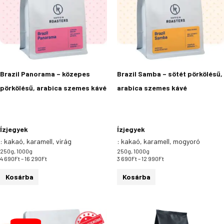
variációja
variációja
van.
van.
A
A
változatok
változatok
a
a
termékoldalon
termékoldalon
Brazil Panorama – közepes
Brazil Samba – sötét pörkölésű,
választhatók
választhatók
pörkölésű, arabica szemes kávé
arabica szemes kávé
ki
ki
Ízjegyek
Ízjegyek
:
kakaó, karamell, virág
:
kakaó, karamell, mogyoró
250g, 1000g
250g, 1000g
4 690
Ft
–
16 290
Ft
3 690
Ft
–
12 990
Ft
Kosárba
Kosárba
Ártartomány:
Ennek
3