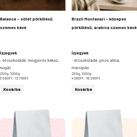
a
a
termékoldalon
termékoldalon
Balance – sötét pörkölésű
Brazil Montanari – közepes
választhatók
választhatók
szemes kávé
pörkölésű, arabica szemes kávé
ki
ki
Ízjegyek
Ízjegyek
:
étcsokoládé, mogyorós keksz,
:
étcsokoládé, piros alma,
nugát
marcipán
250g, 1000g
250g, 1000g
3 590
Ft
–
12 790
Ft
4 390
Ft
–
16 290
Ft
Kosárba
Kosárba
Ártartomány:
Ártartomány:
Ennek
Ennek
4
3
a
a
690Ft
690Ft
-
-
terméknek
terméknek
16
12
több
több
290Ft
990Ft