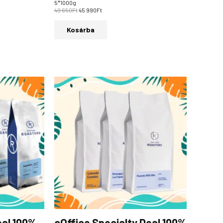
5*1000g
49 650
Ft
45 990
Ft
Kosárba
eal 100%
cOffice Specialty Deal 100%