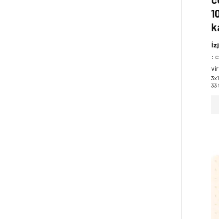
1
k
Íz
:
c
vi
3x
33