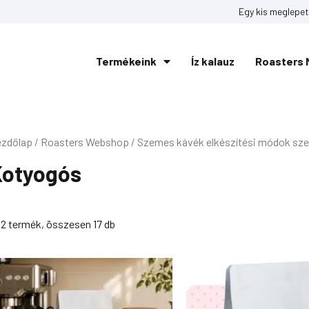
Egy kis meglepet
Termékeink
Íz kalauz
Roasters 
zdőlap
Roasters Webshop
Szemes kávék elkészítési módok sze
/
/
Kotyogós
12 termék, összesen 17 db
Ártartomány:
Ártartomány:
Ennek
Ennek
4
4
a
a
390Ft
690Ft
-
-
terméknek
terméknek
16
16