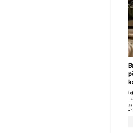
B
p
k
Íz
:
é
25
4 