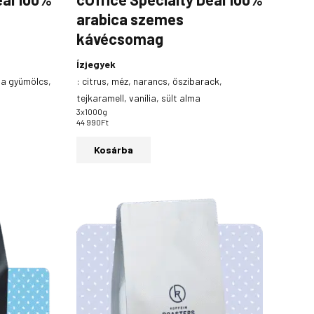
arabica szemes
kávécsomag
Ízjegyek
ga gyümölcs,
:
citrus, méz, narancs, őszibarack,
tejkaramell, vanília, sült alma
3x1000g
44 990
Ft
Kosárba
Ártartomány:
Ennek
4
a
990Ft
-
terméknek
17
több
990Ft
variációja
van.
A