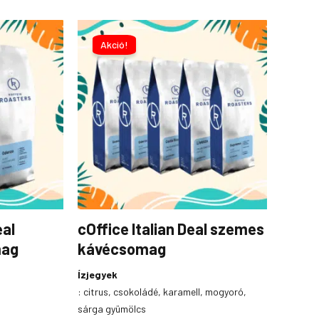
Original
Current
price
price
Akció!
was:
is:
49
45
650Ft.
990Ft.
eal
cOffice Italian Deal szemes
mag
kávécsomag
Ízjegyek
:
citrus, csokoládé, karamell, mogyoró,
sárga gyümölcs