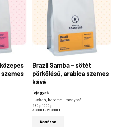
több
990Ft
variációja
van.
A
k
változatok
a
alon
termékoldalon
tók
választhatók
ki
 közepes
Brazil Samba – sötét
a szemes
pörkölésű, arabica szemes
kávé
Ízjegyek
:
kakaó, karamell, mogyoró
250g, 1000g
3 690
Ft
–
12 990
Ft
Kosárba