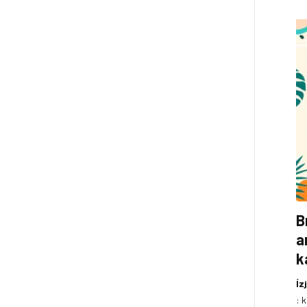
B
a
k
Íz
:
k