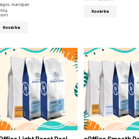
rágos, marcipán
250g
Kosárba
990
Ft
Kosárba
Office Light Roast Deal
cOffice Smooth D