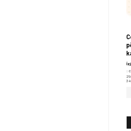
C
p
k
Íz
:
c
25
3 