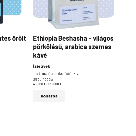
változatok
a
termékoldalon
választhatók
ki
tes őrölt
Ethiopia Beshasha – világos
pörkölésű, arabica szemes
kávé
Ízjegyek
:
citrus, étcsokoládé, kivi
250g, 1000g
4 990
Ft
–
17 990
Ft
Kosárba