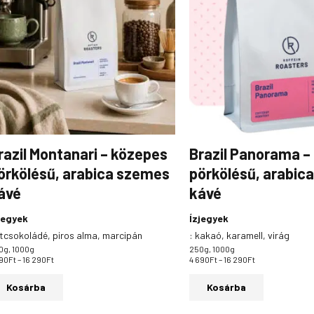
több
több
290Ft
290Ft
variációja
variációja
van.
van.
A
A
változatok
változato
a
a
termékoldalon
termékold
választhatók
választha
ki
ki
razil Montanari – közepes
Brazil Panorama –
örkölésű, arabica szemes
pörkölésű, arabic
ávé
kávé
jegyek
Ízjegyek
tcsokoládé, piros alma, marcipán
:
kakaó, karamell, virág
0g, 1000g
250g, 1000g
390
Ft
–
16 290
Ft
4 690
Ft
–
16 290
Ft
Kosárba
Kosárba