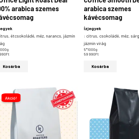
00% arabica szemes
arabica szemes
ávécsomag
kávécsomag
jegyek
Ízjegyek
itrus, étcsokoládé, méz, narancs, jázmin
:
citrus, csokoládé, méz, sár
rág
jázmin virág
1000g
5*1000g
 990
Ft
59 990
Ft
Kosárba
Kosárba
Ártartomány:
Ennek
3
a
Akció!
490Ft
-
terméknek
12
több
490Ft
variációja
van.
A