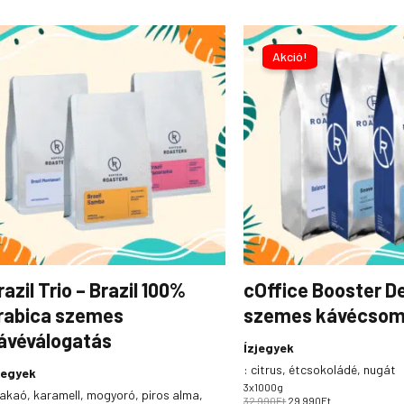
Original
Current
price
price
Akció!
was:
is:
32
29
990Ft.
990Ft.
razil Trio – Brazil 100%
cOffice Booster D
rabica szemes
szemes kávécso
ávéválogatás
Ízjegyek
:
citrus, étcsokoládé, nugát
jegyek
3x1000g
akaó, karamell, mogyoró, piros alma,
32 990
Ft
29 990
Ft