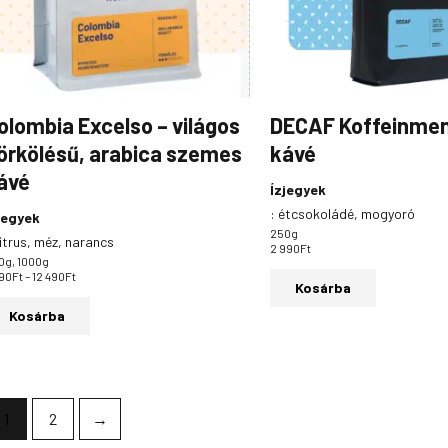
változatok
a
termékoldalon
választhatók
ki
olombia Excelso – világos
DECAF Koffeinmen
örkölésű, arabica szemes
kávé
ávé
Ízjegyek
:
étcsokoládé, mogyoró
jegyek
250g
itrus, méz, narancs
2 990
Ft
0g, 1000g
490
Ft
–
12 490
Ft
Kosárba
Kosárba
1
2
→