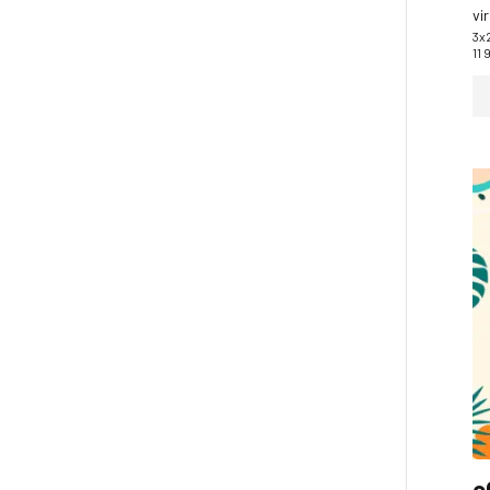
vi
3x
11 
c