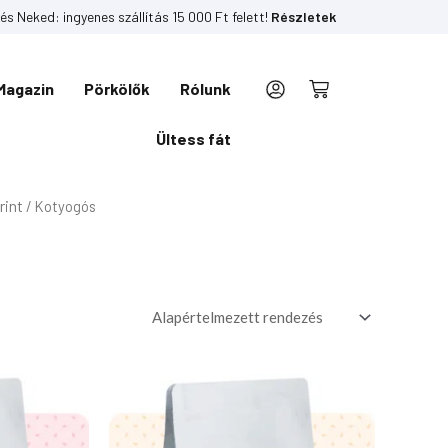
és Neked: ingyenes szállítás 15 000 Ft felett!
Részletek
Magazin
Pörkölők
Rólunk
Kosár
Ültess fát
rint
/ Kotyogós
Ártartomány:
Ennek
3
a
690Ft
-
terméknek
12