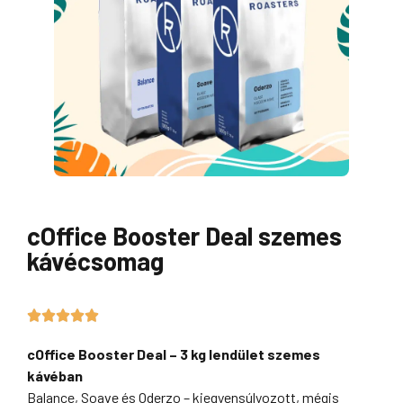
cOffice Booster Deal szemes
kávécsomag
5/5





cOffice Booster Deal – 3 kg lendület szemes
kávéban
Balance, Soave és Oderzo – kiegyensúlyozott, mégis