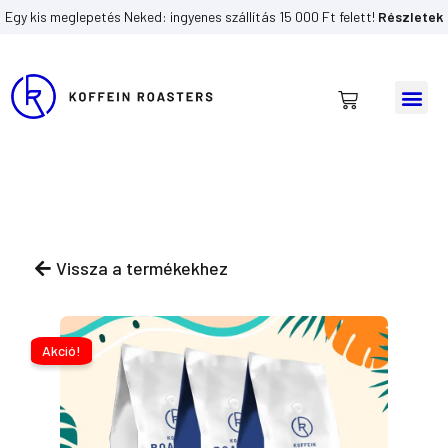
Egy kis meglepetés Neked: ingyenes szállítás 15 000 Ft felett!
Részletek
Me
Kosár
Skip
to
content
Vissza a termékekhez
Akció!