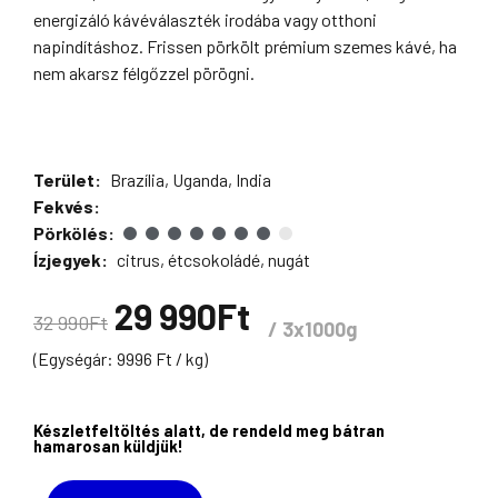
energizáló kávéválaszték irodába vagy otthoni
napindításhoz. Frissen pörkölt prémium szemes kávé, ha
nem akarsz félgőzzel pörögni.
Terület:
Brazília, Uganda, India
Fekvés:
Pörkölés:
Ízjegyek:
citrus, étcsokoládé, nugát
Original
Current
29 990
Ft
32 990
Ft
3x1000g
price
price
(Egységár: 9996 Ft / kg)
was:
is:
cOffice
32
29
Készletfeltöltés alatt, de rendeld meg bátran
Booster
hamarosan küldjük!
Deal
990Ft.
990Ft.
szemes