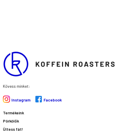
m
-
s
q
u
a
r
e
Kövess minket:
Instagram
Facebook
Termékeink
Pörkölők
Ültess fát!