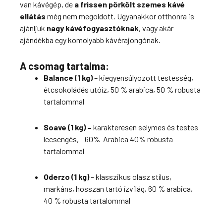
van kávégép, de
a frissen pörkölt szemes kávé
ellátás
még nem megoldott. Ugyanakkor otthonra is
ajánljuk
nagy kávéfogyasztóknak
, vagy akár
ajándékba egy komolyabb kávérajongónak.
A csomag tartalma:
Balance (1 kg)
– kiegyensúlyozott testesség,
étcsokoládés utóíz, 50 % arabica, 50 % robusta
tartalommal
Soave (1 kg) –
karakteresen selymes és testes
lecsengés,
60%
Arabica
40% r
obusta
tartalommal
Oderzo (1 kg)
–
klasszikus
olasz
stílus,
markáns,
hosszan
tartó
ízvilág, 60 % arabica,
40 % robusta tartalommal