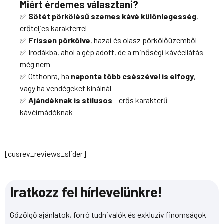
Miért érdemes választani?
✅
Sötét pörkölésű szemes kávé különlegesség
,
erőteljes karakterrel
✅
Frissen pörkölve
, hazai és olasz pörkölőüzemből
✅ Irodákba, ahol a gép adott, de a minőségi kávéellátás
még nem
✅ Otthonra, ha
naponta több csészével is elfogy
,
vagy ha vendégeket kínálnál
✅
Ajándéknak is stílusos
– erős karakterű
kávéimádóknak
[cusrev_reviews_slider]
Iratkozz fel hírlevelünkre!
Gőzölgő ajánlatok, forró tudnivalók és exkluzív finomságok