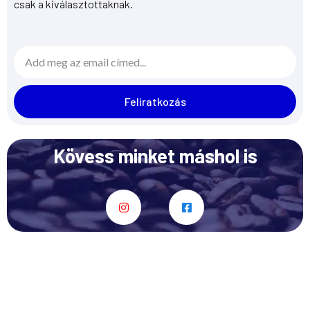
csak a kiválasztottaknak.
Email
Feliratkozás
Kövess minket máshol is
I
F
n
a
s
c
t
e
a
b
g
o
r
o
a
k