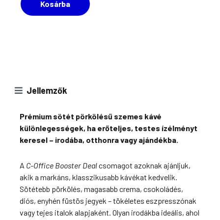
Kosárba
kávécsomag
mennyiség
Jellemzők
Prémium sötét pörkölésű szemes kávé
különlegességek, ha erőteljes, testes ízélményt
keresel – irodába, otthonra vagy ajándékba.
A
C-Office Booster Deal
csomagot azoknak ajánljuk,
akik a markáns, klasszikusabb kávékat kedvelik.
Sötétebb pörkölés, magasabb crema, csokoládés,
diós, enyhén füstös jegyek – tökéletes eszpresszónak
vagy tejes italok alapjaként. Olyan irodákba ideális, ahol