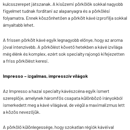
kulcsszerepet játszanak. A kisüzemi pörkölők sokkal nagyobb
figyelmet tudnak fordítani az alapanyagra és a pörkölési
folyamatra. Ennek köszönhetően a pörkölt kávé ízprofilja sokkal
árnyaltabb lehet.
A frissen pörkölt kávé egyik legnagyobb előnye, hogy az aroma
jóval intenzívebb. A pörkölést követő hetekben a kávé ízvilága
még élénk és komplex, ezért sok specialty rajongó kifejezetten
a friss pörkölést keresi.
Impresso – izgalmas, impresszív világok
Az Impresso a hazai specialty kávészcéna egyik ismert
szereplője, amelynek háromfős csapata különböző irányokból
ismerkedett meg a kávé világával, de végül a maximalizmus lett
a közös nevezőjük.
A pörkölő különlegessége, hogy szokatlan régiók kávéival