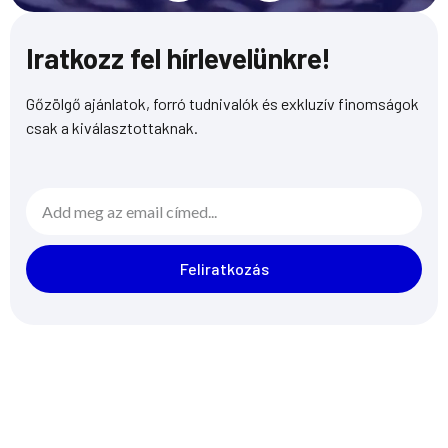
t
e
a
b
Iratkozz fel hírlevelünkre!
g
o
r
o
Gőzölgő ajánlatok, forró tudnivalók és exkluzív finomságok
a
k
csak a kiválasztottaknak.
m
-
s
q
Email
u
a
r
Feliratkozás
e