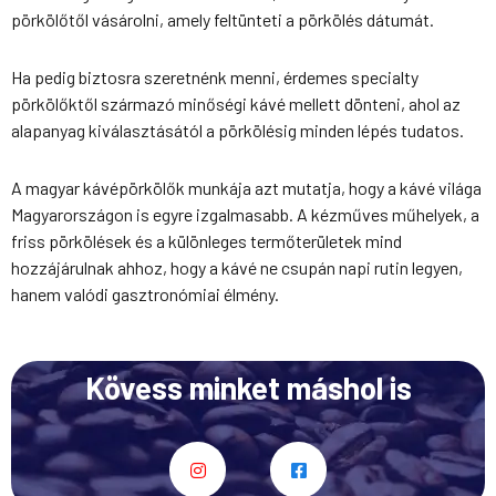
pörkölőtől vásárolni, amely feltünteti a pörkölés dátumát.
Ha pedig biztosra szeretnénk menni, érdemes specialty
pörkölőktől származó
minőségi kávé
mellett dönteni, ahol az
alapanyag kiválasztásától a pörkölésig minden lépés tudatos.
A magyar kávépörkölők munkája azt mutatja, hogy a kávé világa
Magyarországon is egyre izgalmasabb. A kézműves műhelyek, a
friss pörkölések és a különleges termőterületek mind
hozzájárulnak ahhoz, hogy a kávé ne csupán napi rutin legyen,
hanem valódi gasztronómiai élmény.
Kövess minket máshol is
I
F
n
a
s
c