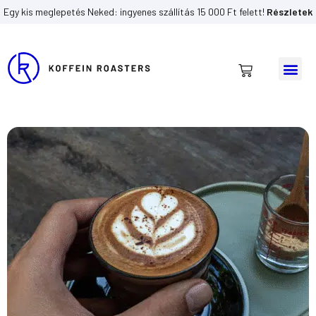
Egy kis meglepetés Neked: ingyenes szállítás 15 000 Ft felett!
Részletek
Me
Kosár
Skip
to
content