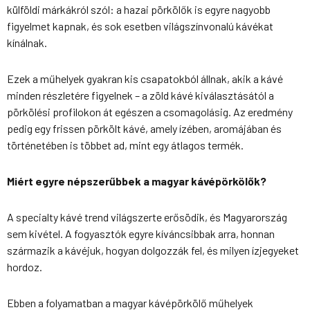
külföldi márkákról szól: a hazai pörkölők is egyre nagyobb
figyelmet kapnak, és sok esetben világszínvonalú kávékat
kínálnak.
Ezek a műhelyek gyakran kis csapatokból állnak, akik a kávé
minden részletére figyelnek – a zöld kávé kiválasztásától a
pörkölési profilokon át egészen a csomagolásig. Az eredmény
pedig egy frissen pörkölt kávé, amely ízében, aromájában és
történetében is többet ad, mint egy átlagos termék.
Miért egyre népszerűbbek a magyar kávépörkölők?
A specialty kávé trend világszerte erősödik, és Magyarország
sem kivétel. A fogyasztók egyre kíváncsibbak arra, honnan
származik a kávéjuk, hogyan dolgozzák fel, és milyen ízjegyeket
hordoz.
Ebben a folyamatban a magyar kávépörkölő műhelyek