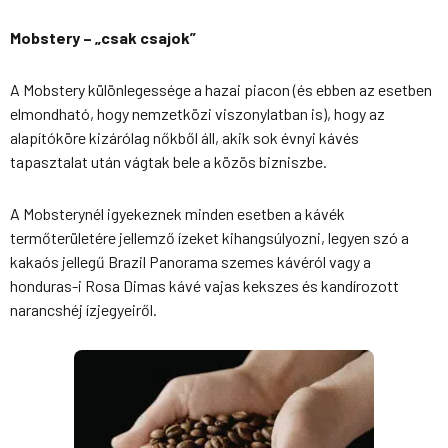
Mobstery – „csak csajok”
A Mobstery különlegessége a hazai piacon (és ebben az esetben
elmondható, hogy nemzetközi viszonylatban is), hogy az
alapítóköre kizárólag nőkből áll, akik sok évnyi kávés
tapasztalat után vágtak bele a közös bizniszbe.
A Mobsterynél igyekeznek minden esetben a kávék
termőterületére jellemző ízeket kihangsúlyozni, legyen szó a
kakaós jellegű
Brazil Panorama
szemes kávéról vagy a
honduras-i Rosa Dimas
kávé vajas kekszes és kandírozott
narancshéj ízjegyeiről.