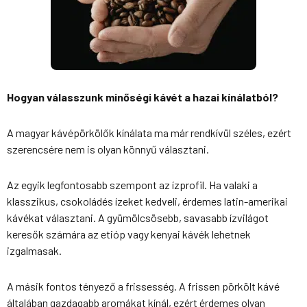
Hogyan válasszunk minőségi kávét a hazai kínálatból?
A magyar kávépörkölők kínálata ma már rendkívül széles, ezért
szerencsére nem is olyan könnyű választani.
Az egyik legfontosabb szempont az ízprofil. Ha valaki a
klasszikus, csokoládés ízeket kedveli, érdemes latin-amerikai
kávékat választani. A gyümölcsösebb, savasabb ízvilágot
keresők számára az etióp vagy kenyai kávék lehetnek
izgalmasak.
A másik fontos tényező a frissesség. A frissen pörkölt kávé
általában gazdagabb aromákat kínál, ezért érdemes olyan