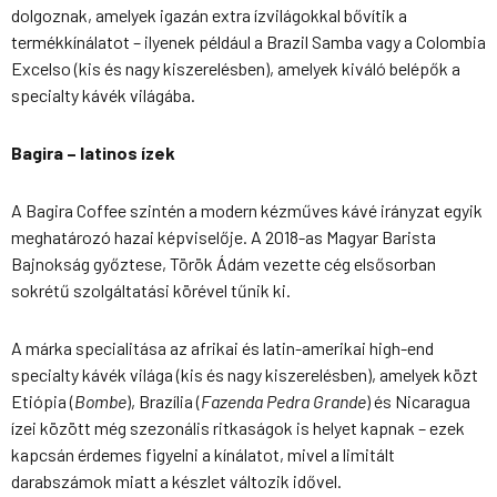
dolgoznak, amelyek igazán extra ízvilágokkal bővítik a
termékkínálatot – ilyenek például a
Brazil Samba
vagy a
Colombia
Excelso
(kis és nagy kiszerelésben), amelyek kiváló belépők a
specialty kávék világába.
Bagira – latinos ízek
A Bagira Coffee szintén a modern kézműves kávé irányzat egyik
meghatározó hazai képviselője. A 2018-as Magyar Barista
Bajnokság győztese, Török Ádám vezette cég elsősorban
sokrétű szolgáltatási körével tűnik ki.
A márka specialitása az afrikai és latin-amerikai high-end
specialty kávék világa (kis és nagy kiszerelésben), amelyek közt
Etiópia (
Bombe
), Brazília (
Fazenda Pedra Grande
) és Nicaragua
ízei között még szezonális ritkaságok is helyet kapnak – ezek
kapcsán érdemes figyelni a kínálatot, mivel a limitált
darabszámok miatt a készlet változik idővel.