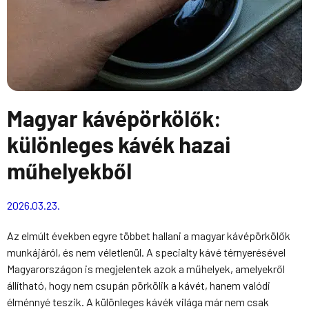
Magyar kávépörkölők:
különleges kávék hazai
műhelyekből
2026.03.23.
Az elmúlt években egyre többet hallani a magyar kávépörkölők
munkájáról, és nem véletlenül. A specialty kávé térnyerésével
Magyarországon is megjelentek azok a műhelyek, amelyekről
állítható, hogy nem csupán pörkölik a kávét, hanem valódi
élménnyé teszik. A különleges kávék világa már nem csak