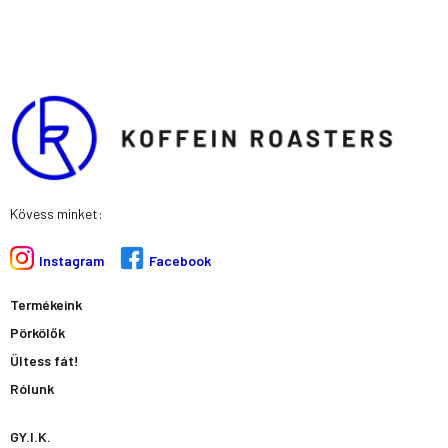
Kövess minket:
Instagram
Facebook
Termékeink
Pörkölők
Ültess fát!
Rólunk
GY.I.K.