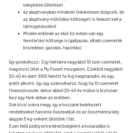
telepítése (ültetése)
az alapítványban mindenki önkéntesen dolgozik, de
az alapítvány működési költségeit is fedezni kell a
támogatásokból
Minden erdőnek az első tíz évben van egy
fenntartási költsége is (gallyazás, elhaló csemeték
kiszedése, gazolás, fapótlás)
Így gondolkozz: Egy hektárra nagyjából 10 ezer csemetét,
magoncot ültet a My Forest mozgalom. Ezekből nagyjából
20-40 év alatt 1000 felnőtt fa fog megmaradni, és egy
erdőt alkotni. Így úgy számolhatsz, hogy ha 10 csemetét
finanszírozunk, akkor abból 20-40 év múlva is biztosan
lesz egy fánk abban az erdőben.
Sok kicsi sokra megy, így a hozzánk beérkezett
rendeléseket havonta összeadjuk és az összmennyiség
alapján 5 kg-onként ültetünk 1 fát.
Ezen felül pedig extra lehetőségként a kosaradba is
tehetsz egy (vagy több) fát, amit a rendelésekből adódó