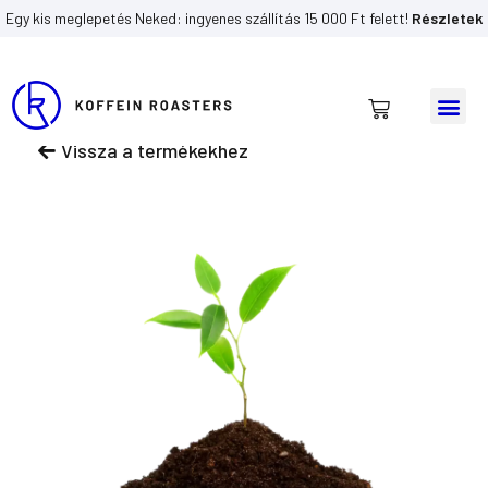
Skip
Egy kis meglepetés Neked: ingyenes szállítás 15 000 Ft felett!
Részletek
to
content
Me
Kosár
Vissza a termékekhez