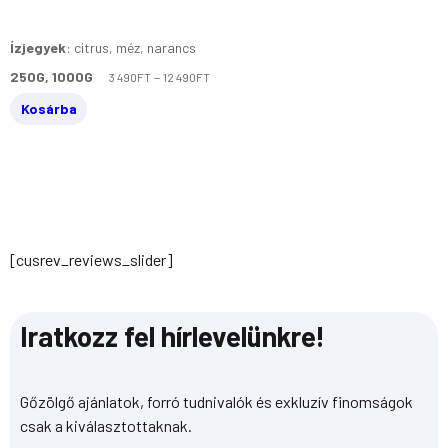
Ízjegyek
:
citrus, méz, narancs
250G, 1000G
–
3 490
FT
12 490
FT
Kosárba
[cusrev_reviews_slider]
Iratkozz fel hírlevelünkre!
Gőzölgő ajánlatok, forró tudnivalók és exkluzív finomságok
csak a kiválasztottaknak.