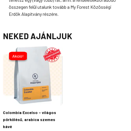
összegen felül utalunk tovább a My Forest Közösségi
Erdők Alapítvány részére.
NEKED AJÁNLJUK
ÁRTARTOMÁNY:
Ennek
3
a
Akció!
Akció!
490FT
terméknek
-
12
több
490FT
variációja
van.
A
változatok
a
termékoldalon
Colombia Excelso – világos
választhatók
pörkölésű, arabica szemes
ki
kávé