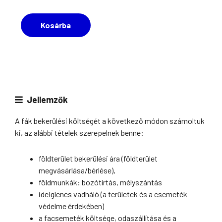
Facsemete
Kosárba
mennyiség
Jellemzők
A fák bekerülési költségét a következő módon számoltuk
ki, az alábbi tételek szerepelnek benne:
földterület bekerülési ára (földterület
megvásárlása/bérlése),
földmunkák: bozótírtás, mélyszántás
ideiglenes vadháló (a területek és a csemeték
védelme érdekében)
a facsemeték költsége, odaszállítása és a