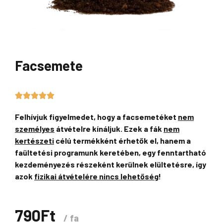
Facsemete
5/5





Felhívjuk figyelmedet, hogy a facsemetéket
nem
személyes
átvételre kínáljuk. Ezek a fák
nem
kertészeti
célú termékként érhetők el, hanem a
faültetési programunk keretében, egy fenntartható
kezdeményezés részeként kerülnek elültetésre, így
azok
fizikai átvételére nincs lehetőség
!
790
Ft
fa