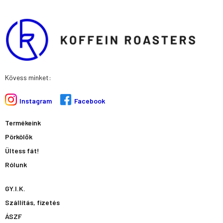
m
-
s
q
u
a
r
e
Kövess minket:
Instagram
Facebook
Termékeink
Pörkölők
Ültess fát!
Rólunk
GY.I.K.
Szállítás, fizetés
ÁSZF