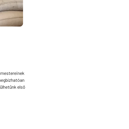
lőmestereinek
 megbízhatóan
sülhetünk első