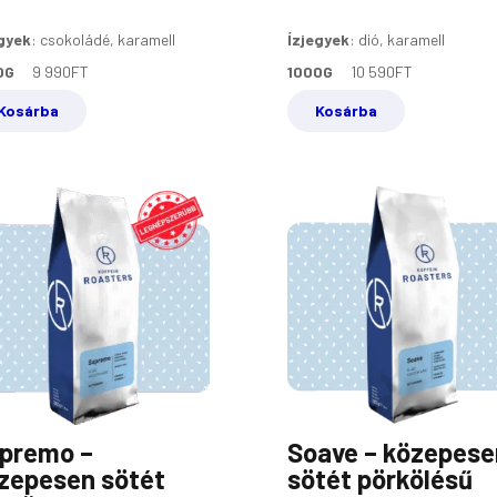
gyek
:
csokoládé, karamell
Ízjegyek
:
dió, karamell
0G
9 990
FT
1000G
10 590
FT
Kosárba
Kosárba
premo –
Soave – közepese
zepesen sötét
sötét pörkölésű