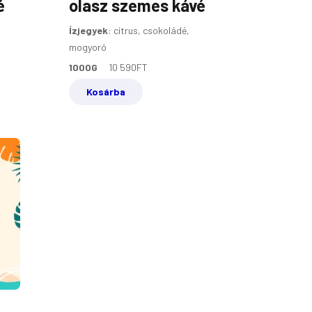
é
olasz szemes kávé
Ízjegyek
:
citrus, csokoládé,
mogyoró
1000G
10 590
FT
Kosárba
L
CURRENT
PRICE
IS:
29
990FT.