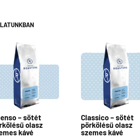
NÁLATUNKBAN
tenso – sötét
Classico – sötét
rkölésű olasz
pörkölésű olasz
emes kávé
szemes kávé