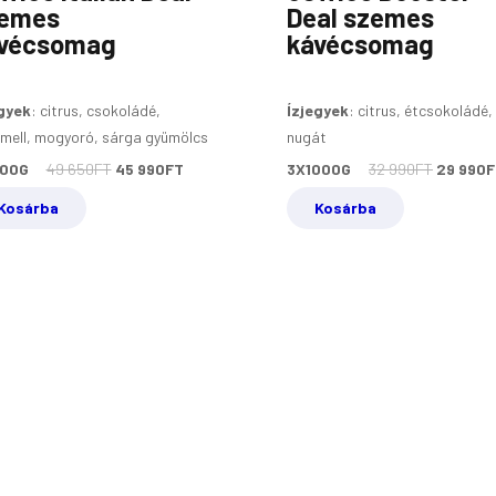
emes
Deal szemes
vécsomag
kávécsomag
gyek
:
citrus, csokoládé,
Ízjegyek
:
citrus, étcsokoládé,
mell, mogyoró, sárga gyümölcs
nugát
000G
49 650
FT
45 990
FT
3X1000G
32 990
FT
29 990
F
Kosárba
Kosárba