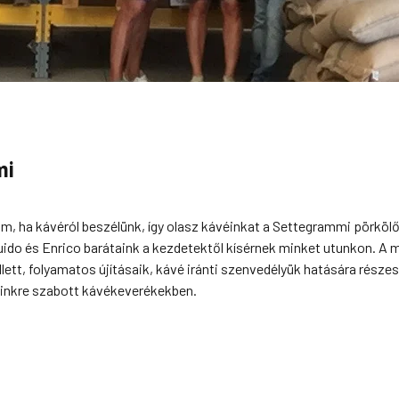
mi
m, ha kávéról beszélünk, így olasz kávéinkat a Settegrammi pörkö
Guido és Enrico barátaink a kezdetektől kísérnek minket utunkon. A
lett, folyamatos újításaik, kávé iránti szenvedélyük hatására része
einkre szabott kávékeverékekben.