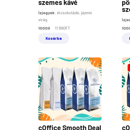
szemes kávé
pö
sz
Ízjegyek
:
étcsokoládé, jázmin
virág
Ízje
1000G
11 990
FT
100
Kosárba
cOffice Smooth Deal
cO