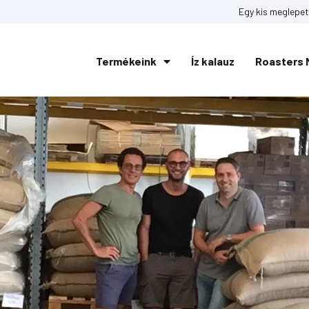
Egy kis meglepet
Termékeink
Íz kalauz
Roasters 