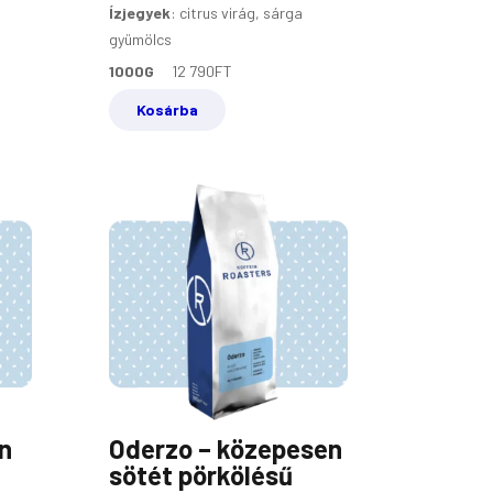
Ízjegyek
:
citrus virág, sárga
gyümölcs
1000G
12 790
FT
Kosárba
n
Oderzo – közepesen
sötét pörkölésű