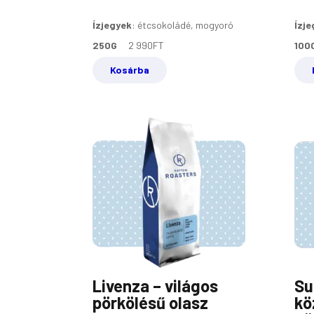
Ízjegyek
:
étcsokoládé, mogyoró
Ízje
250G
2 990
FT
100
Kosárba
Livenza – világos
Su
pörkölésű olasz
kö