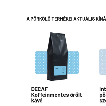
A PÖRKÖLŐ TERMÉKEI AKTUÁLIS KÍ
DECAF
In
Koffeinmentes őrölt
pö
kávé
sz