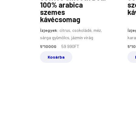
100% arabica
sz
szemes
ká
kávécsomag
Ízjegyek
:
citrus, csokoládé, méz,
Ízje
sárga gyümölcs, jázmin virág
kara
5*1000G
59 990
FT
5*1
Kosárba