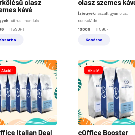
rkölésű olasz
olasz szemes káv
emes kávé
Ízjegyek
:
aszalt gyümölcs,
gyek
:
citrus, mandula
csokoládé
0G
11 590
FT
1000G
11 590
FT
Kosárba
Kosárba
ORIGINAL
CURRENT
ORIGINA
PRICE
PRICE
PRICE
Akció!
Akció!
WAS:
IS:
WAS:
49
45
32
650FT.
990FT.
990FT.
ffice Italian Deal
cOffice Booster