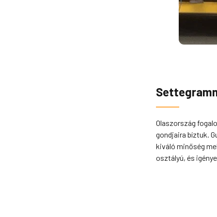
Settegram
Olaszország fogalo
gondjaira bíztuk. 
kiváló minőség mel
osztályú, és igény