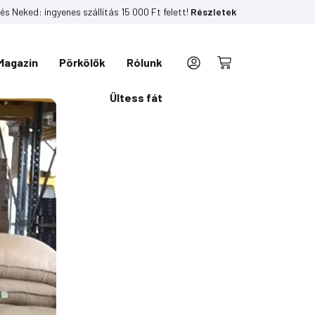
és Neked: ingyenes szállítás 15 000 Ft felett!
Részletek
Magazin
Pörkölők
Rólunk
Kosár
Ültess fát