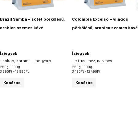
a
a
termékoldalon
termékoldalon
Brazil Samba – sötét pörkölésű,
Colombia Excelso – világos
választhatók
választhatók
arabica szemes kávé
pörkölésű, arabica szemes kávé
ki
ki
Ízjegyek
Ízjegyek
:
kakaó, karamell, mogyoró
:
citrus, méz, narancs
250g, 1000g
250g, 1000g
3 690
Ft
–
12 990
Ft
3 490
Ft
–
12 490
Ft
Kosárba
Kosárba