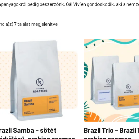
apanyagokról pedig beszerzőnk, Gál Vivien gondoskodik, aki a nemze
nd a(z) 7 találat megjelenítve
Ártartomány:
Ennek
3
a
690Ft
-
terméknek
12
több
990Ft
variációja
van.
A
változatok
a
termékoldalon
választhatók
ki
razil Samba – sötét
Brazil Trio – Brazil
örkölésű, arabica szemes
arabica szemes