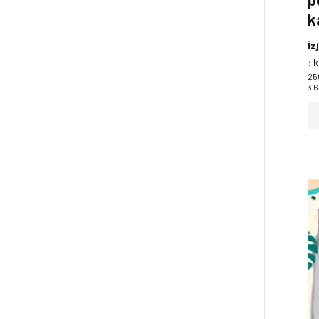
k
Íz
:
k
25
3 