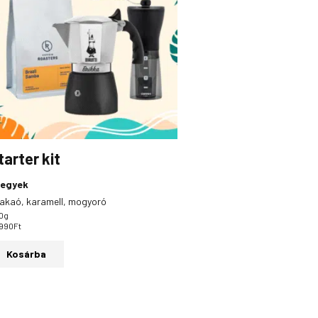
tarter kit
jegyek
akaó, karamell, mogyoró
0g
 990
Ft
Kosárba