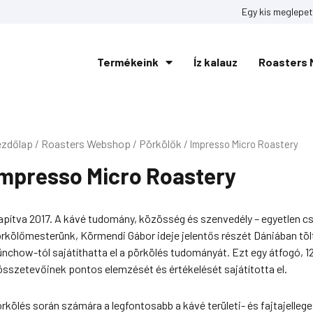
Egy kis meglepet
Termékeink
Íz kalauz
Roasters 
zdőlap
Roasters Webshop
Pörkölők
/
/
/ Impresso Micro Roastery
mpresso Micro Roastery
apítva 2017. A kávé tudomány, közösség és szenvedély – egyetlen c
rkölőmesterünk, Körmendi Gábor ideje jelentős részét Dániában tölt
nchow-tól sajátíthatta el a pörkölés tudományát. Ezt egy átfogó, 1
összetevőinek pontos elemzését és értékelését sajátította el.
rkölés során számára a legfontosabb a kávé területi- és fajtajelle