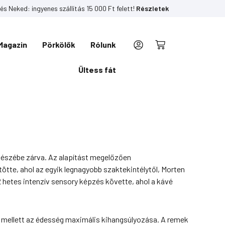
és Neked: ingyenes szállítás 15 000 Ft felett!
Részletek
Magazin
Pörkölők
Rólunk
Kosár
Ültess fát
sészébe zárva. Az alapítást megelőzően
ötte, ahol az egyik legnagyobb szaktekintélytől, Morten
2 hetes intenzív sensory képzés követte, ahol a kávé
ge mellett az édesség maximális kihangsúlyozása. A remek