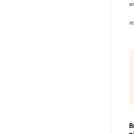
al
Mi
B
p