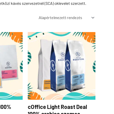
tközi kávés szervezetnél (SCA) oklevelet szerzett.
 100%
cOffice Light Roast Deal
100% arabica szemes