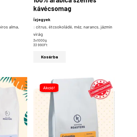
kávécsomag
Ízjegyek
piros alma,
:
citrus, étcsokoládé, méz, narancs, jázmin
virág
3x1000g
33 990
Ft
Kosárba
Ártartomány:
Ennek
3
a
Akció!
490Ft
-
terméknek
12
több
490Ft
variációja
van.
A
változatok