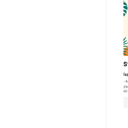
S
Íz
:
k
25
43