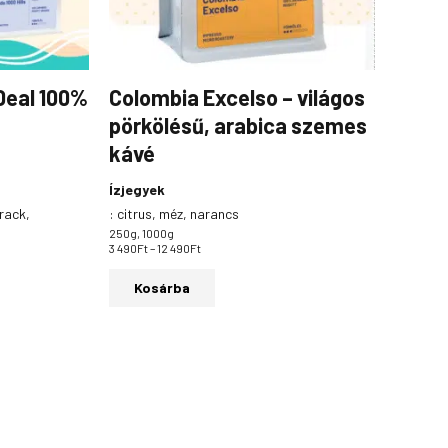
a
termékoldalon
választhatók
ki
Deal 100%
Colombia Excelso – világos
pörkölésű, arabica szemes
kávé
Ízjegyek
arack,
:
citrus, méz, narancs
250g, 1000g
3 490
Ft
–
12 490
Ft
Kosárba