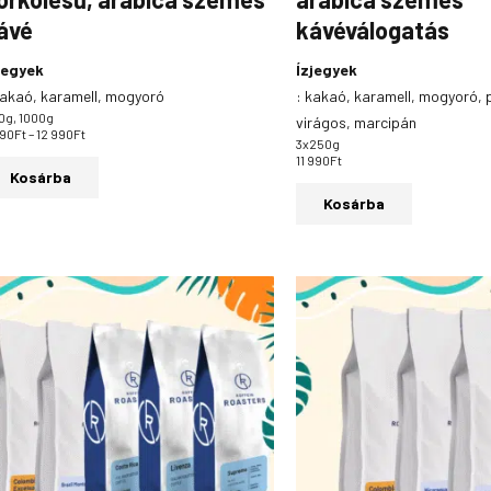
ávé
kávéválogatás
jegyek
Ízjegyek
akaó, karamell, mogyoró
:
kakaó, karamell, mogyoró, 
0g, 1000g
virágos, marcipán
690
Ft
–
12 990
Ft
3x250g
11 990
Ft
Kosárba
Kosárba