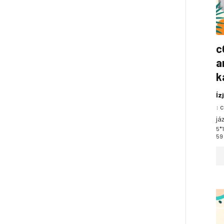
c
a
k
Íz
:
c
já
5*
59