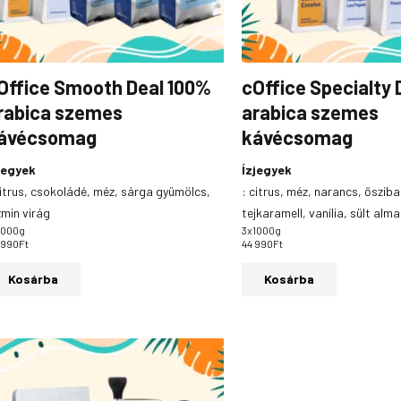
Office Smooth Deal 100%
cOffice Specialty 
rabica szemes
arabica szemes
ávécsomag
kávécsomag
jegyek
Ízjegyek
itrus, csokoládé, méz, sárga gyümölcs,
:
citrus, méz, narancs, őszib
zmin virág
tejkaramell, vanília, sült alma
1000g
3x1000g
 990
Ft
44 990
Ft
Kosárba
Kosárba