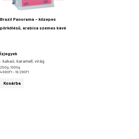
a
termékoldalon
Brazil Panorama – közepes
választhatók
pörkölésű, arabica szemes kávé
ki
Ízjegyek
:
kakaó, karamell, virág
250g, 1000g
4 690
Ft
–
16 290
Ft
Kosárba