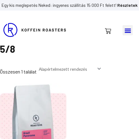
Skip
Egy kis meglepetés Neked: ingyenes szállítás 15 000 Ft felett!
Részletek
to
content
Me
Kosár
Kezdőlap
/ porkoles termék / 5/8
5/8
Összesen 1 találat
Ártartomány:
Ennek
4
a
690Ft
-
terméknek
16
több
290Ft
variációja
van.
A
változatok