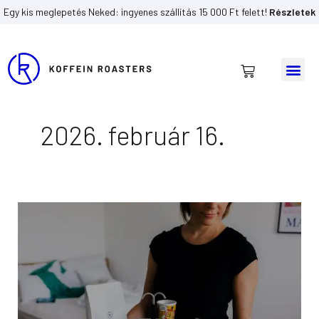
Skip
Egy kis meglepetés Neked: ingyenes szállítás 15 000 Ft felett!
Részletek
to
content
Me
Kosár
2026. február 16.
Így
isszuk
mi
–
magyarországi
kávékörkép
és