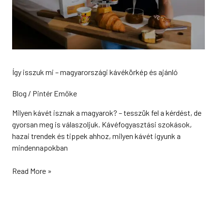
ajánló
Így isszuk mi – magyarországi kávékörkép és ajánló
Blog
/
Pintér Emőke
Milyen kávét isznak a magyarok? – tesszük fel a kérdést, de
gyorsan meg is válaszoljuk. Kávéfogyasztási szokások,
hazai trendek és tippek ahhoz, milyen kávét igyunk a
mindennapokban
Read More »