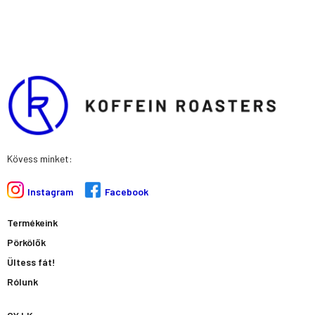
g
o
r
o
a
k
m
-
s
q
u
a
r
e
Kövess minket:
Instagram
Facebook
Termékeink
Pörkölők
Ültess fát!
Rólunk