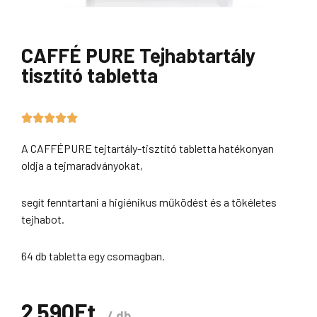
CAFFÉ PURE Tejhabtartály
tisztító tabletta
5/5





A CAFFÉPURE tejtartály-tisztító tabletta hatékonyan
oldja a tejmaradványokat,
segít fenntartani a higiénikus működést és a tökéletes
tejhabot.
64 db tabletta egy csomagban.
2 590
Ft
db