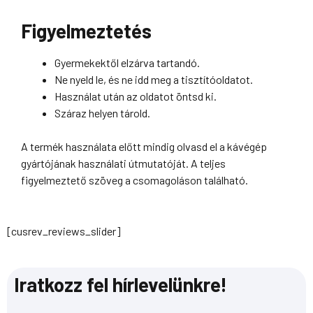
Figyelmeztetés
Gyermekektől elzárva tartandó.
Ne nyeld le, és ne idd meg a tisztítóoldatot.
Használat után az oldatot öntsd ki.
Száraz helyen tárold.
A termék használata előtt mindig olvasd el a kávégép
gyártójának használati útmutatóját. A teljes
figyelmeztető szöveg a csomagoláson található.
[cusrev_reviews_slider]
Iratkozz fel hírlevelünkre!