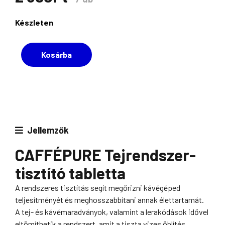
CAFFÉ
Készleten
PURE
Tejhabtartály
Kosárba
tisztító
tabletta
mennyiség
Jellemzők
CAFFÉPURE Tejrendszer-
tisztító tabletta
A rendszeres tisztítás segít megőrizni kávégéped
teljesítményét és meghosszabbítani annak élettartamát.
A tej- és kávémaradványok, valamint a lerakódások idővel
eltömíthetik a rendszert, amit a tiszta vizes öblítés