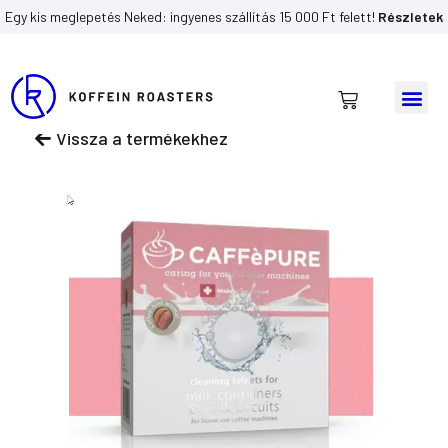
Skip
Egy kis meglepetés Neked: ingyenes szállítás 15 000 Ft felett!
Részletek
to
content
Me
Kosár
Vissza a termékekhez