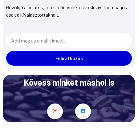
Gőzölgő ajánlatok, forró tudnivalók és exkluzív finomságok
csak a kiválasztottaknak.
Email
Feliratkozás
Kövess minket máshol is
I
F
n
a
s
c
t
e
a
b