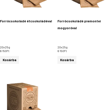
Forrócsokoládé étcsokoládéval
Forrócsokoládé piemontei
mogyoróval
20x25g
20x25g
6 150
Ft
6 150
Ft
Kosárba
Kosárba