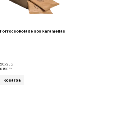
Forrócsokoládé sós karamellás
20x25g
6 150
Ft
Kosárba