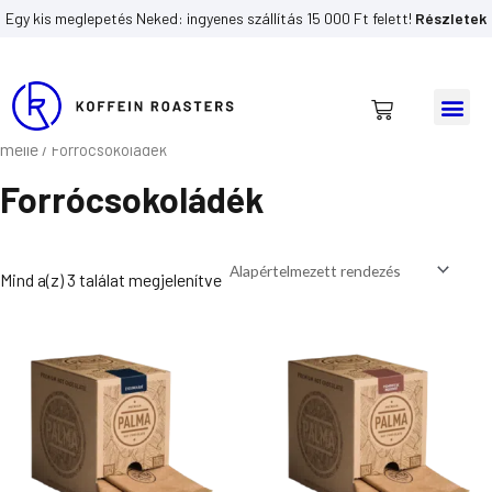
Skip
Egy kis meglepetés Neked: ingyenes szállítás 15 000 Ft felett!
Részletek
to
content
Me
Kosár
Kezdőlap
Roasters Webshop
Finomságok kávé
/
/
mellé
/ Forrócsokoládék
Forrócsokoládék
Mind a(z) 3 találat megjelenítve