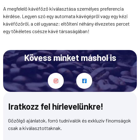
A megfelelő kávéfőző kiválasztása személyes preferencia
kérdése. Legyen szó egy automata kávégépről vagy egy kézi
kávéfőzőről, a cél ugyanaz: eltölteni néhány élvezetes percet
egy tökéletes csésze kávé társaságában!
Kövess minket máshol is
I
F
n
a
s
c
t
e
a
b
Iratkozz fel hírlevelünkre!
g
o
r
o
Gőzölgő ajánlatok, forró tudnivalók és exkluzív finomságok
a
k
csak a kiválasztottaknak.
m
-
s