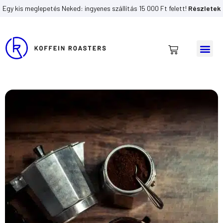
Egy kis meglepetés Neked: ingyenes szállítás 15 000 Ft felett!
Részletek
Me
Kosár
Skip
to
content