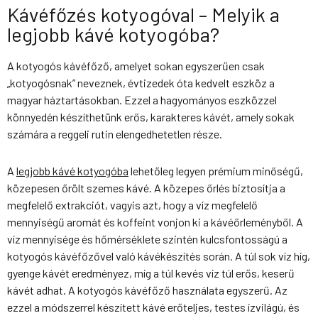
Kávéfőzés kotyogóval – Melyik a
legjobb kávé kotyogóba?
A kotyogós kávéfőző, amelyet sokan egyszerűen csak
„kotyogósnak” neveznek, évtizedek óta kedvelt eszköz a
magyar háztartásokban. Ezzel a hagyományos eszközzel
könnyedén készíthetünk erős, karakteres kávét, amely sokak
számára a reggeli rutin elengedhetetlen része.
A
legjobb kávé kotyogóba
lehetőleg legyen prémium minőségű,
közepesen őrölt szemes kávé. A közepes őrlés biztosítja a
megfelelő extrakciót, vagyis azt, hogy a víz megfelelő
mennyiségű aromát és koffeint vonjon ki a kávéőrleményből. A
víz mennyisége és hőmérséklete szintén kulcsfontosságú a
kotyogós kávéfőzővel való kávékészítés során. A túl sok víz híg,
gyenge kávét eredményez, míg a túl kevés víz túl erős, keserű
kávét adhat.
A kotyogós kávéfőző használata egyszerű. Az
ezzel a módszerrel készített kávé erőteljes, testes ízvilágú, és