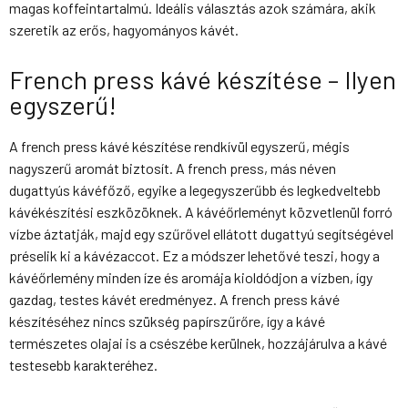
magas koffeintartalmú. Ideális választás azok számára, akik
szeretik az erős, hagyományos kávét.
French press kávé készítése – Ilyen
egyszerű!
A french press kávé készítése rendkívül egyszerű, mégis
nagyszerű aromát biztosít. A french press, más néven
dugattyús kávéfőző, egyike a legegyszerűbb és legkedveltebb
kávékészítési eszközöknek. A kávéőrleményt közvetlenül forró
vízbe áztatják, majd egy szűrővel ellátott dugattyú segítségével
préselik ki a kávézaccot. Ez a módszer lehetővé teszi, hogy a
kávéőrlemény minden íze és aromája kioldódjon a vízben, így
gazdag, testes kávét eredményez. A french press kávé
készítéséhez nincs szükség papírszűrőre, így a kávé
természetes olajai is a csészébe kerülnek, hozzájárulva a kávé
testesebb karakteréhez.