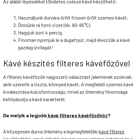
Az alábbi lépésekkel tökéletes csésze kávé készíthető:
Használjunk durvára őrölt frissen őrölt szemes kávét.
Öntsünk rá forró vizet (kb. 90-95°C).
Hagyjuk ázni 4 percig.
Finoman nyomjuk le a dugattyút, majd élvezzük a kávé
gazdag ízvilágát!
Kávé készítés filteres kávéfőzővel
A filteres kávéfőzők nagyszerű választást jelentenek azoknak,
akik szeretik a tiszta, könnyed kávét. A megfelelő szemes kávé
kiválasztása kulcsfontosságú, mivel az őrlemény finomsága
befolyásolja a kávé karakterét.
De melyik a legjobb
kávé filteres kávéfőzőhöz
?
A közepesen durva őrlemény a legmegfelelőbb
kávé filteres
kávéfőzőhöz
, amely lehetővé teszi az egyenletes áztatást és a