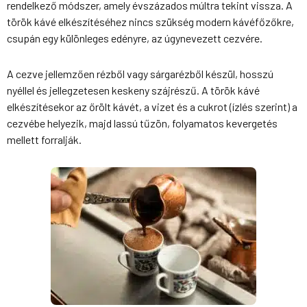
rendelkező módszer, amely évszázados múltra tekint vissza. A
török kávé elkészítéséhez nincs szükség modern kávéfőzőkre,
csupán egy különleges edényre, az úgynevezett cezvére.
A cezve jellemzően rézből vagy sárgarézből készül, hosszú
nyéllel és jellegzetesen keskeny szájrészű. A török kávé
elkészítésekor az őrölt kávét, a vizet és a cukrot (ízlés szerint) a
cezvébe helyezik, majd lassú tűzön, folyamatos kevergetés
mellett forralják.