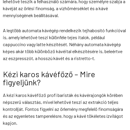
lehetővé teszik a felhasználó számára, hogy személyre szabja a
kávéját az őrlési finomság, a vízhőmérséklet és a kávé
mennyiségének beállításával.
A legtöbb automata kávégép rendelkezik tejhabosító funkcióval
is, amely lehetővé teszi különféle tejes italok, például
cappuccino vagy latte készítését. Néhány automata kávégép
képes akár több különböző kávéital elkészítésére is, beleértve
az eszpresszót, a hosszú kávét és a ristretto-t.
Kézi karos kávéfőző – Mire
figyeljünk?
A kézi karos kávéfőző profi baristák és kávérajongók körében
népszerű választás, mivel lehetővé teszi az extrakció teljes
kontrollját. Fontos figyelni az őrlemény megfelelő finomságára
és az egyenletes tamperelésre, hogy a kávé tökéletes ízvilágot
kapjon.