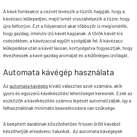
A kávé forrásakor a cezvét leveszik a tűzről, hagyják, hogy a
kávézacc leülepedjen, majd ismét visszahelyezik a tűzre, hogy
újra felforrjon. Ezt a folyamatot akár többször is megismétlik,
hogy gazdag, intenzív ízű kávét kapjanak.
A török kávét kis
csészékben, a kávézaccal együtt szolgálják fel. A kávézacc
leülepedése után a kávét lassan, kortyolgatva fogyasztják, hogy
élvezhessék a kávé gazdag aromáját és a különleges ízvilágát.
Automata kávégép használata
Az
automata kávégép
kiváló választás azok számára, akik
gyors és egyszerű kávékészítési lehetőséget keresnek. Ezek az
eszközök a kávékészítés számos lépését automatizálják, így a
felhasználónak minimális beavatkozásra van szüksége.
A beépített darálónak köszönhetően frissen őrölt kávéból
készíthetjük el kedvenc italunkat. Az automata kávégépek