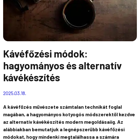
Kávéfőzési módok:
hagyományos és alternatív
kávékészítés
2025.03.18.
A kávéfőzés művészete számtalan technikát foglal
magában, a hagyományos kotyogós módszerektől kezdve
az alternatív kávékészítés modern megoldásaiig. Az
alábbiakban bemutatjuk a legnépszerűbb kávéfőzési
módokat, hogy mindenki megtalálhassa a számára