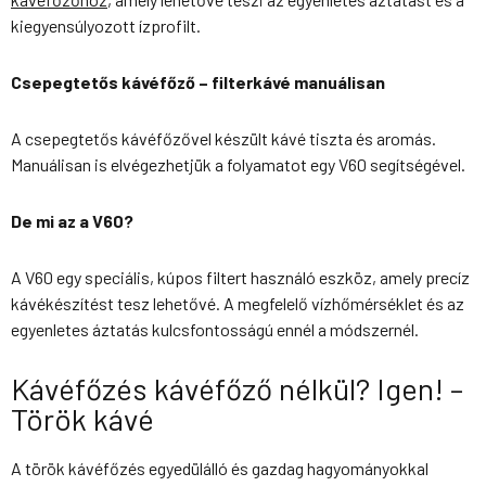
kiegyensúlyozott ízprofilt.
Csepegtetős kávéfőző – filterkávé manuálisan
A csepegtetős kávéfőzővel készült kávé tiszta és aromás.
Manuálisan is elvégezhetjük a folyamatot egy V60 segítségével.
De mi az a V60?
A V60 egy speciális, kúpos filtert használó eszköz, amely precíz
kávékészítést tesz lehetővé. A megfelelő vízhőmérséklet és az
egyenletes áztatás kulcsfontosságú ennél a módszernél.
Kávéfőzés kávéfőző nélkül? Igen! –
Török kávé
A török kávéfőzés egyedülálló és gazdag hagyományokkal