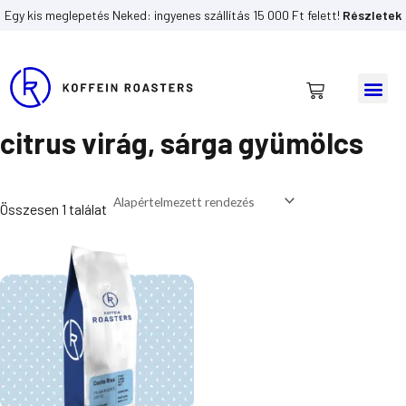
Skip
Egy kis meglepetés Neked: ingyenes szállítás 15 000 Ft felett!
Részletek
to
content
Me
Kosár
Kezdőlap
/ izjegyek termék / citrus virág, sárga gyümölcs
citrus virág, sárga gyümölcs
Összesen 1 találat