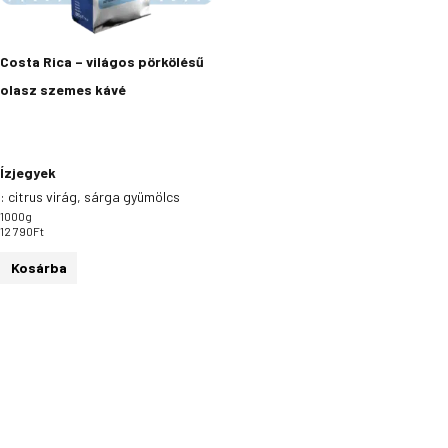
Costa Rica – világos pörkölésű
olasz szemes kávé
Ízjegyek
:
citrus virág, sárga gyümölcs
1000g
12 790
Ft
Kosárba