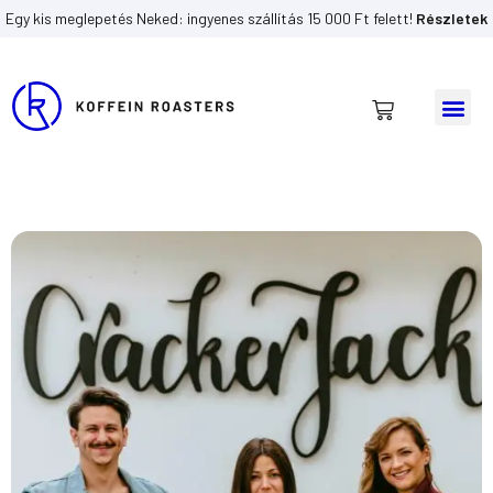
Egy kis meglepetés Neked: ingyenes szállítás 15 000 Ft felett!
Részletek
Me
Kosár
Skip
to
content