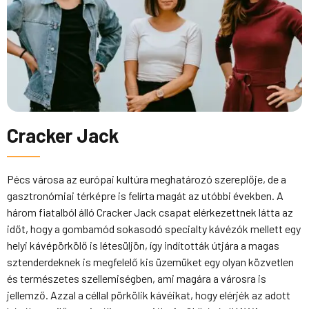
Cracker Jack
Pécs városa az európai kultúra meghatározó szereplője, de a
gasztronómiai térképre is felírta magát az utóbbi években. A
három fiatalból álló Cracker Jack csapat elérkezettnek látta az
időt, hogy a gombamód sokasodó specialty kávézók mellett egy
helyi kávépörkölő is létesüljön, így indították útjára a magas
sztenderdeknek is megfelelő kis üzemüket egy olyan közvetlen
és természetes szellemiségben, ami magára a városra is
jellemző. Azzal a céllal pörkölik kávéikat, hogy elérjék az adott