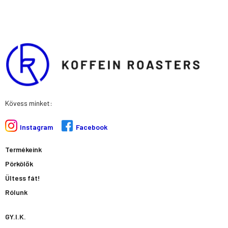
Kövess minket:
Instagram
Facebook
Termékeink
Pörkölők
Ültess fát!
Rólunk
GY.I.K.