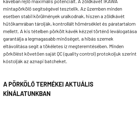
kávéban rejlő maximális potenciált. A zöldkávét IKAWA
mintapörkölő segítségével tesztelik. Az üzemben minden
esetben stabil körülmények uralkodnak, hiszen a zöldkávét
hűtőkamrában tárolják, kontrollált hőmérséklet és páratartalom
mellett. A kis tételben pörkölt kávék kézzel történő leválogatása
garantálja a legmagasabb minőséget, a hibás szemek
eltávolítása segít a tökéletes íz megteremtésében. Minden
pörkölést követően saját QC (quality control) protokoljuk szerint
kóstolják az aznapi batcheket.
A PÖRKÖLŐ TERMÉKEI AKTUÁLIS
KÍNÁLATUNKBAN